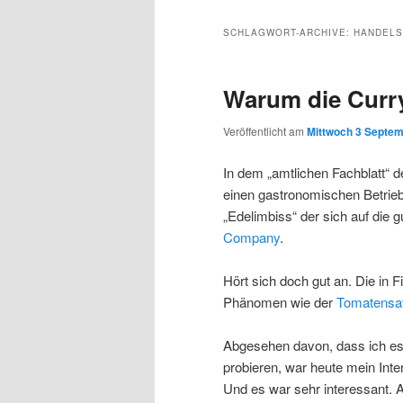
Inhalt
sekundären
SCHLAGWORT-ARCHIVE:
HANDEL
wechseln
Inhalt
Warum die Curry
wechseln
Veröffentlicht am
Mittwoch 3 Septem
In dem „amtlichen Fachblatt“ 
einen gastronomischen Betrieb
„Edelimbiss“ der sich auf die g
Company
.
Hört sich doch gut an. Die in 
Phänomen wie der
Tomatensaf
Abgesehen davon, dass ich es b
probieren, war heute mein Int
Und es war sehr interessant.