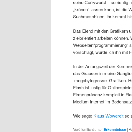
seine Currywurst – so richtig 
„krönen“ lassen kann, ist die W
Suchmaschinen, ihr kommt hier
Das Elend mit den Grafikern u
zielorientiert arbeiten könne
Webseiten“programmierung“ so
vorschlägt, würde ich ihn mit 
In der Anfangszeit der Kommerz
das Grausen in meine Ganglien
megabytegrosse Grafiken. Heut
Flash ist lustig für Onlinespie
Firmenpräsenz komplett in Flash
Medium Internet im Bodensa
Wie sagte
Klaus Wowereit
so s
Veröffentlicht unter
Erkenntnisse
|
V