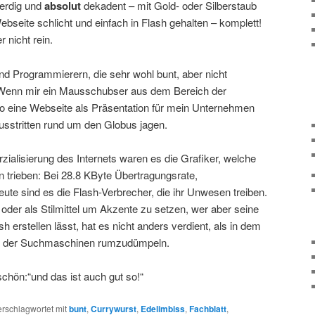
nerdig und
absolut
dekadent – mit Gold- oder Silberstaub
ebseite schlicht und einfach in Flash gehalten – komplett!
 nicht rein.
nd Programmierern, die sehr wohl bunt, aber nicht
n. Wenn mir ein Mausschubser aus dem Bereich der
 eine Webseite als Präsentation für mein Unternehmen
Fusstritten rund um den Globus jagen.
ialisierung des Internets waren es die Grafiker, welche
 trieben: Bei 28.8 KByte Übertragungsrate,
e sind es die Flash-Verbrecher, die ihr Unwesen treiben.
le oder als Stilmittel um Akzente zu setzen, wer aber seine
 erstellen lässt, hat es nicht anders verdient, als in dem
tz der Suchmaschinen rumzudümpeln.
chön:“und das ist auch gut so!“
erschlagwortet mit
bunt
,
Currywurst
,
Edelimbiss
,
Fachblatt
,