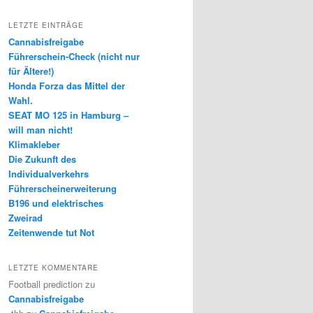
LETZTE EINTRÄGE
Cannabisfreigabe
Führerschein-Check (nicht nur
für Ältere!)
Honda Forza das Mittel der
Wahl.
SEAT MO 125 in Hamburg –
will man nicht!
Klimakleber
Die Zukunft des
Individualverkehrs
Führerscheinerweiterung
B196 und elektrisches
Zweirad
Zeitenwende tut Not
LETZTE KOMMENTARE
Football prediction
zu
Cannabisfreigabe