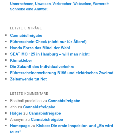
Unternehmen
,
Unwesen
,
Verbrecher
,
Webseiten
,
Wowereit
|
Schreibe eine Antwort
LETZTE EINTRÄGE
Cannabisfreigabe
Führerschein-Check (nicht nur für Ältere!)
Honda Forza das Mittel der Wahl.
SEAT MO 125 in Hamburg – will man nicht!
Klimakleber
Die Zukunft des Individualverkehrs
Führerscheinerweiterung B196 und elektrisches Zweirad
Zeitenwende tut Not
LETZTE KOMMENTARE
Football prediction
zu
Cannabisfreigabe
-thh
zu
Cannabisfreigabe
Holger
zu
Cannabisfreigabe
Anonym
zu
Cannabisfreigabe
Homepage
zu
Kisbee: Die erste Inspektion und „Es wird
teuer“