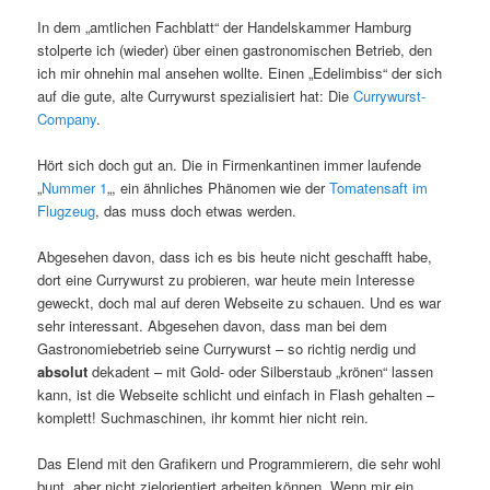
In dem „amtlichen Fachblatt“ der Handelskammer Hamburg
stolperte ich (wieder) über einen gastronomischen Betrieb, den
ich mir ohnehin mal ansehen wollte. Einen „Edelimbiss“ der sich
auf die gute, alte Currywurst spezialisiert hat: Die
Currywurst-
Company
.
Hört sich doch gut an. Die in Firmenkantinen immer laufende
„
Nummer 1
„, ein ähnliches Phänomen wie der
Tomatensaft im
Flugzeug
, das muss doch etwas werden.
Abgesehen davon, dass ich es bis heute nicht geschafft habe,
dort eine Currywurst zu probieren, war heute mein Interesse
geweckt, doch mal auf deren Webseite zu schauen. Und es war
sehr interessant. Abgesehen davon, dass man bei dem
Gastronomiebetrieb seine Currywurst – so richtig nerdig und
absolut
dekadent – mit Gold- oder Silberstaub „krönen“ lassen
kann, ist die Webseite schlicht und einfach in Flash gehalten –
komplett! Suchmaschinen, ihr kommt hier nicht rein.
Das Elend mit den Grafikern und Programmierern, die sehr wohl
bunt, aber nicht zielorientiert arbeiten können. Wenn mir ein