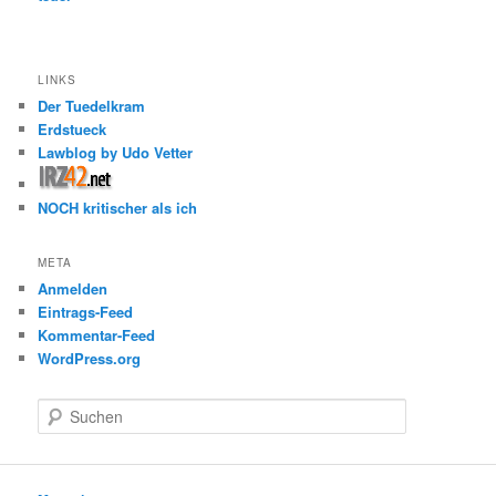
LINKS
Der Tuedelkram
Erdstueck
Lawblog by Udo Vetter
NOCH kritischer als ich
META
Anmelden
Eintrags-Feed
Kommentar-Feed
WordPress.org
S
u
c
h
e