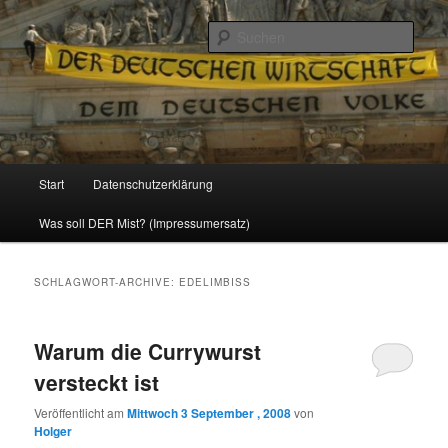
Politik, Wirtschaft, Soziales und Gesellschaft
Such
Reizzentrum
Hauptmenü
Start
Datenschutzerklärung
Zum
Zum
Was soll DER Mist? (Impressumersatz)
Inhalt
sekundären
wechseln
Inhalt
SCHLAGWORT-ARCHIVE:
EDELIMBISS
wechseln
Warum die Currywurst
versteckt ist
Veröffentlicht am
Mittwoch 3 September , 2008
von
Holger