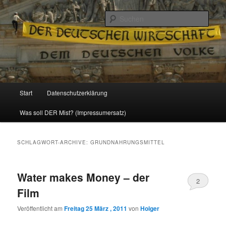
Politik, Wirtschaft, Soziales und Gesellschaft
Such
Reizzentrum
Hauptmenü
Start
Datenschutzerklärung
Zum
Zum
Was soll DER Mist? (Impressumersatz)
Inhalt
sekundären
wechseln
Inhalt
SCHLAGWORT-ARCHIVE:
GRUNDNAHRUNGSMITTEL
wechseln
Water makes Money – der
2
Film
Veröffentlicht am
Freitag 25 März , 2011
von
Holger