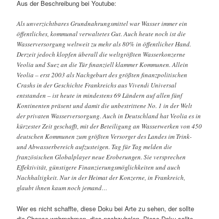
Aus der Beschreibung bei Youtube:
Als unverzichtbares Grundnahrungsmittel war Wasser immer ein
öffentliches, kommunal verwaltetes Gut. Auch heute noch ist die
Wasserversorgung weltweit zu mehr als 80% in öffentlicher Hand.
Derzeit jedoch klopfen überall die weltgrößten Wasserkonzerne
Veolia und Suez an die Tür finanziell klammer Kommunen. Allein
Veolia – erst 2003 als Nachgeburt des größten finanzpolitischen
Crashs in der Geschichte Frankreichs aus Vivendi Universal
entstanden – ist heute in mindestens 69 Ländern auf allen fünf
Kontinenten präsent und damit die unbestrittene No. 1 in der Welt
der privaten Wasserversorgung. Auch in Deutschland hat Veolia es in
kürzester Zeit geschafft, mit der Beteiligung an Wasserwerken von 450
deutschen Kommunen zum größten Versorger des Landes im Trink-
und Abwasserbereich aufzusteigen. Tag für Tag melden die
französischen Globalplayer neue Eroberungen. Sie versprechen
Effektivität, günstigere Finanzierungsmöglichkeiten und auch
Nachhaltigkeit. Nur in der Heimat der Konzerne, in Frankreich,
glaubt ihnen kaum noch jemand…
Wer es nicht schaffte, diese Doku bei Arte zu sehen, der sollte
die Chance wahrnehmen, dies nachzuholen. Diese Doku sollte