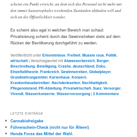
scheint ein Punkt erreicht, an dem sich das Personal nicht mehr mit
den immer katastrophaler werdenden Zuständen abfinden will und
sich an die Öffentlichkeit wendet.
Es scheint also egal in welchen Bereich man schaut:
Privatisierung scheint durch das Gewinnstreben stets auf dem
Rücken der Bevölkerung durchgeführt zu werden.
Veröffentlicht unter
Erkenntnisse
,
Freiheit
,
Musste raus
,
Politik
,
wirtschaft
|
Verschlagwortet mit
Abwasserbereich
,
Berger
,
Beschreibung
,
Beteiligung
,
Crashs
,
deutschland
,
Doku
,
Einzelfalltheorie
,
Frankreich
,
Gewinnstreben
,
Globalplayer
,
Grundnahrungsmittel
,
Kartenhaus
,
Konzern
,
Krankenhausbetreiber
,
Nachdenkseiten
,
Nachhaltigkeit
,
Pflegenotstand
,
PR-Abteilung
,
Privatwirtschaft
,
Suez
,
Versorger
,
Vivendi
,
Wasserkonzerne
,
Wasserversorgung
|
2
Kommentare
LETZTE EINTRÄGE
Cannabisfreigabe
Führerschein-Check (nicht nur für Ältere!)
Honda Forza das Mittel der Wahl.