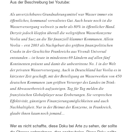
Aus der Beschreibung bei Youtube:
Als unverzichtbares Grundnahrungsmittel war Wasser immer ein
öffentliches, kommunal verwaltetes Gut. Auch heute noch ist die
Wasserversorgung weltweit zu mehr als 80% in öffentlicher Hand.
Derzeit jedoch klopfen überall die weltgrößten Wasserkonzerne
Veolia und Suez an die Tür finanziell klammer Kommunen. Allein
Veolia – erst 2003 als Nachgeburt des größten finanzpolitischen
Crashs in der Geschichte Frankreichs aus Vivendi Universal
entstanden – ist heute in mindestens 69 Ländern auf allen fünf
Kontinenten präsent und damit die unbestrittene No. 1 in der Welt
der privaten Wasserversorgung. Auch in Deutschland hat Veolia es in
kürzester Zeit geschafft, mit der Beteiligung an Wasserwerken von 450
deutschen Kommunen zum größten Versorger des Landes im Trink-
und Abwasserbereich aufzusteigen. Tag für Tag melden die
französischen Globalplayer neue Eroberungen. Sie versprechen
Effektivität, günstigere Finanzierungsmöglichkeiten und auch
Nachhaltigkeit. Nur in der Heimat der Konzerne, in Frankreich,
glaubt ihnen kaum noch jemand…
Wer es nicht schaffte, diese Doku bei Arte zu sehen, der sollte
die Chance wahrnehmen, dies nachzuholen. Diese Doku sollte