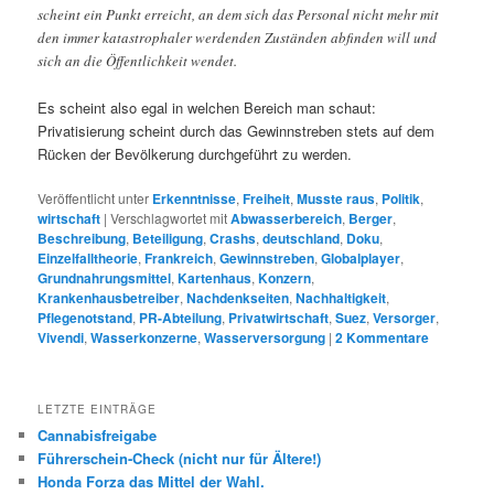
scheint ein Punkt erreicht, an dem sich das Personal nicht mehr mit
den immer katastrophaler werdenden Zuständen abfinden will und
sich an die Öffentlichkeit wendet.
Es scheint also egal in welchen Bereich man schaut:
Privatisierung scheint durch das Gewinnstreben stets auf dem
Rücken der Bevölkerung durchgeführt zu werden.
Veröffentlicht unter
Erkenntnisse
,
Freiheit
,
Musste raus
,
Politik
,
wirtschaft
|
Verschlagwortet mit
Abwasserbereich
,
Berger
,
Beschreibung
,
Beteiligung
,
Crashs
,
deutschland
,
Doku
,
Einzelfalltheorie
,
Frankreich
,
Gewinnstreben
,
Globalplayer
,
Grundnahrungsmittel
,
Kartenhaus
,
Konzern
,
Krankenhausbetreiber
,
Nachdenkseiten
,
Nachhaltigkeit
,
Pflegenotstand
,
PR-Abteilung
,
Privatwirtschaft
,
Suez
,
Versorger
,
Vivendi
,
Wasserkonzerne
,
Wasserversorgung
|
2
Kommentare
LETZTE EINTRÄGE
Cannabisfreigabe
Führerschein-Check (nicht nur für Ältere!)
Honda Forza das Mittel der Wahl.