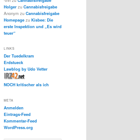
-thh
zu
Cannabisfreigabe
Holger
zu
Cannabisfreigabe
Anonym
zu
Cannabisfreigabe
Homepage
zu
Kisbee: Die
erste Inspektion und „Es wird
teuer“
LINKS
Der Tuedelkram
Erdstueck
Lawblog by Udo Vetter
NOCH kritischer als ich
META
Anmelden
Eintrags-Feed
Kommentar-Feed
WordPress.org