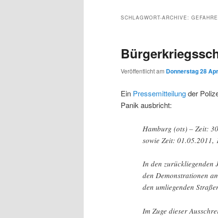
Inhalt
sekundären
SCHLAGWORT-ARCHIVE:
GEFAHRE
wechseln
Inhalt
Bürgerkriegssc
wechseln
Veröffentlicht am
Donnerstag 28 Apri
Ein
Pressemitteilung
der Poliz
Panik ausbricht:
Hamburg (ots) – Zeit: 3
sowie Zeit: 01.05.2011,
In den zurückliegenden J
den Demonstrationen am 
den umliegenden Straß
Im Zuge dieser Ausschre