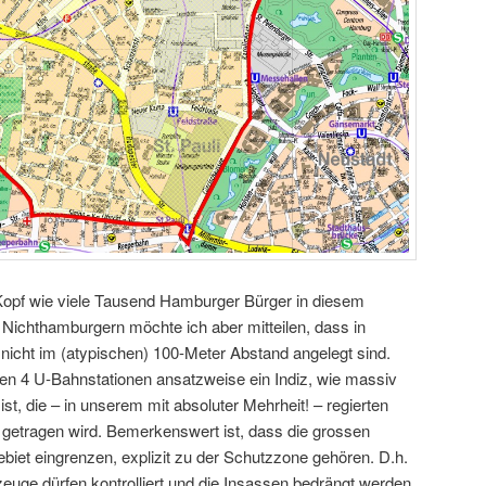
 Kopf wie viele Tausend Hamburger Bürger in diesem
Nichthamburgern möchte ich aber mitteilen, dass in
icht im (atypischen) 100-Meter Abstand angelegt sind.
hen 4 U-Bahnstationen ansatzweise ein Indiz, wie massiv
ist, die – in unserem mit absoluter Mehrheit! – regierten
k getragen wird. Bemerkenswert ist, dass die grossen
biet eingrenzen, explizit zu der Schutzzone gehören. D.h.
euge dürfen kontrolliert und die Insassen bedrängt werden.