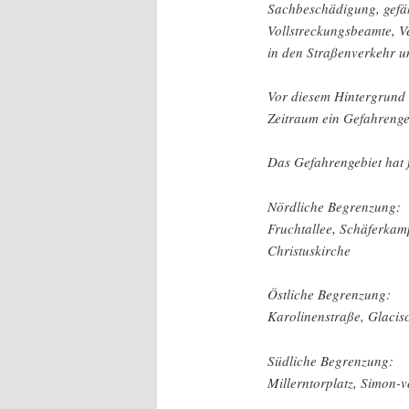
Sachbeschädigung, gefäh
Vollstreckungsbeamte, V
in den Straßenverkehr 
Vor diesem Hintergrund 
Zeitraum ein Gefahrengeb
Das Gefahrengebiet hat 
Nördliche Begrenzung:
Fruchtallee, Schäferkamp
Christuskirche
Östliche Begrenzung:
Karolinenstraße, Glacis
Südliche Begrenzung:
Millerntorplatz, Simon-v