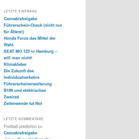
LETZTE EINTRÄGE
Cannabisfreigabe
Führerschein-Check (nicht nur
für Ältere!)
Honda Forza das Mittel der
Wahl.
SEAT MO 125 in Hamburg –
will man nicht!
Klimakleber
Die Zukunft des
Individualverkehrs
Führerscheinerweiterung
B196 und elektrisches
Zweirad
Zeitenwende tut Not
LETZTE KOMMENTARE
Football prediction
zu
Cannabisfreigabe