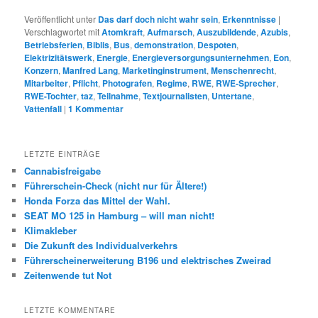
Veröffentlicht unter
Das darf doch nicht wahr sein
,
Erkenntnisse
|
Verschlagwortet mit
Atomkraft
,
Aufmarsch
,
Auszubildende
,
Azubis
,
Betriebsferien
,
Biblis
,
Bus
,
demonstration
,
Despoten
,
Elektrizitätswerk
,
Energie
,
Energieversorgungsunternehmen
,
Eon
,
Konzern
,
Manfred Lang
,
Marketinginstrument
,
Menschenrecht
,
Mitarbeiter
,
Pflicht
,
Photografen
,
Regime
,
RWE
,
RWE-Sprecher
,
RWE-Tochter
,
taz
,
Teilnahme
,
Textjournalisten
,
Untertane
,
Vattenfall
|
1
Kommentar
LETZTE EINTRÄGE
Cannabisfreigabe
Führerschein-Check (nicht nur für Ältere!)
Honda Forza das Mittel der Wahl.
SEAT MO 125 in Hamburg – will man nicht!
Klimakleber
Die Zukunft des Individualverkehrs
Führerscheinerweiterung B196 und elektrisches Zweirad
Zeitenwende tut Not
LETZTE KOMMENTARE