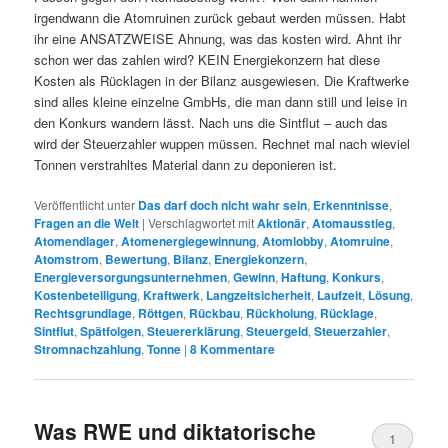
irgendwann die Atomruinen zurück gebaut werden müssen. Habt
ihr eine ANSATZWEISE Ahnung, was das kosten wird. Ahnt ihr
schon wer das zahlen wird? KEIN Energiekonzern hat diese
Kosten als Rücklagen in der Bilanz ausgewiesen. Die Kraftwerke
sind alles kleine einzelne GmbHs, die man dann still und leise in
den Konkurs wandern lässt. Nach uns die Sintflut – auch das
wird der Steuerzahler wuppen müssen. Rechnet mal nach wieviel
Tonnen verstrahltes Material dann zu deponieren ist.
Veröffentlicht unter
Das darf doch nicht wahr sein
,
Erkenntnisse
,
Fragen an die Welt
|
Verschlagwortet mit
Aktionär
,
Atomausstieg
,
Atomendlager
,
Atomenergiegewinnung
,
Atomlobby
,
Atomruine
,
Atomstrom
,
Bewertung
,
Bilanz
,
Energiekonzern
,
Energieversorgungsunternehmen
,
Gewinn
,
Haftung
,
Konkurs
,
Kostenbeteiligung
,
Kraftwerk
,
Langzeitsicherheit
,
Laufzeit
,
Lösung
,
Rechtsgrundlage
,
Röttgen
,
Rückbau
,
Rückholung
,
Rücklage
,
Sintflut
,
Spätfolgen
,
Steuererklärung
,
Steuergeld
,
Steuerzahler
,
Stromnachzahlung
,
Tonne
|
8
Kommentare
Was RWE und diktatorische
1