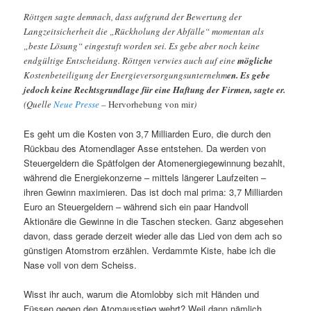
Röttgen sagte demnach, dass aufgrund der Bewertung der
Langzeitsicherheit die „Rückholung der Abfälle“ momentan als
„beste Lösung“ eingestuft worden sei. Es gebe aber noch keine
endgültige Entscheidung. Röttgen verwies auch auf eine
mögliche
Kostenbeteiligung der Energieversorgungsunternehm
en. Es gebe
jedoch keine Rechtsgrundlage für eine Haftung der Firmen, sagte er.
(Quelle
Neue Presse
–
Hervorhebung von mir
)
Es geht um die Kosten von 3,7 Milliarden Euro, die durch den
Rückbau des Atomendlager Asse entstehen. Da werden von
Steuergeldern die Spätfolgen der Atomenergiegewinnung bezahlt,
während die Energiekonzerne – mittels längerer Laufzeiten –
ihren Gewinn maximieren. Das ist doch mal prima: 3,7 Milliarden
Euro an Steuergeldern – während sich ein paar Handvoll
Aktionäre die Gewinne in die Taschen stecken. Ganz abgesehen
davon, dass gerade derzeit wieder alle das Lied von dem ach so
günstigen Atomstrom erzählen. Verdammte Kiste, habe ich die
Nase voll von dem Scheiss.
Wisst ihr auch, warum die Atomlobby sich mit Händen und
Füssen gegen den Atomausstieg wehrt? Weil dann nämlich