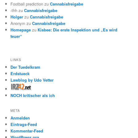
Football prediction
zu
Cannabisfreigabe
-thh
zu
Cannabisfreigabe
Holger
zu
Cannabisfreigabe
Anonym
zu
Cannabisfreigabe
Homepage
zu
Kisbee: Die erste Inspektion und „Es wird
teuer“
LINKS
Der Tuedelkram
Erdstueck
Lawblog by Udo Vetter
NOCH kritischer als ich
META
Anmelden
Eintrags-Feed
Kommentar-Feed
WordPress.org