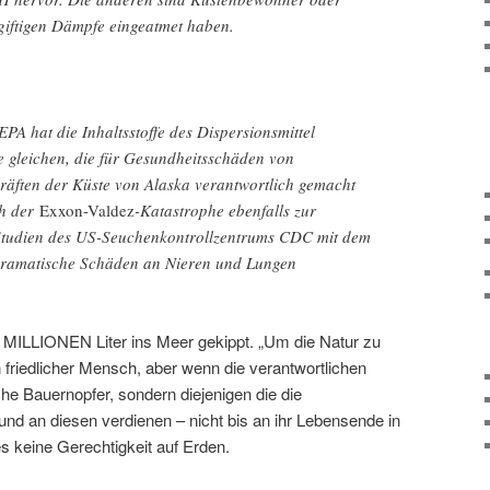
 giftigen Dämpfe eingeatmet haben.
A hat die Inhaltsstoffe des Dispersionsmittel
die gleichen, die für Gesundheitsschäden von
äften der Küste von Alaska verantwortlich gemacht
ch der
Exxon-Valdez
-Katastrophe ebenfalls zur
 Studien des US-Seuchenkontrollzentrums CDC mit dem
 dramatische Schäden an Nieren und Lungen
MILLIONEN Liter ins Meer gekippt. „Um die Natur zu
ein friedlicher Mensch, aber wenn die verantwortlichen
he Bauernopfer, sondern diejenigen die die
nd an diesen verdienen – nicht bis an ihr Lebensende in
s keine Gerechtigkeit auf Erden.