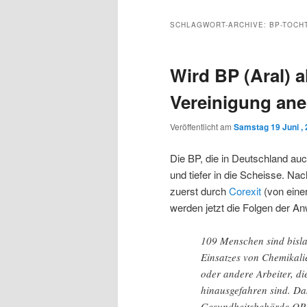
Inhalt
sekundären
SCHLAGWORT-ARCHIVE:
BP-TOCH
wechseln
Inhalt
Wird BP (Aral) a
wechseln
Vereinigung an
Veröffentlicht am
Samstag 19 Juni ,
Die BP, die in Deutschland auch 
und tiefer in die Scheisse. 
zuerst durch
Corexit
(von einer
werden jetzt die Folgen der An
109 Menschen sind bisla
Einsatzes von Chemikalie
oder andere Arbeiter, d
hinausgefahren sind. Da
Gesundheitsbehörde OPH