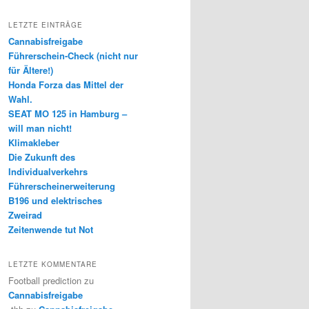
LETZTE EINTRÄGE
Cannabisfreigabe
Führerschein-Check (nicht nur
für Ältere!)
Honda Forza das Mittel der
Wahl.
SEAT MO 125 in Hamburg –
will man nicht!
Klimakleber
Die Zukunft des
Individualverkehrs
Führerscheinerweiterung
B196 und elektrisches
Zweirad
Zeitenwende tut Not
LETZTE KOMMENTARE
Football prediction
zu
Cannabisfreigabe