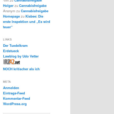
-thh
zu
Cannabisfreigabe
Holger
zu
Cannabisfreigabe
Anonym
zu
Cannabisfreigabe
Homepage
zu
Kisbee: Die
erste Inspektion und „Es wird
teuer“
LINKS
Der Tuedelkram
Erdstueck
Lawblog by Udo Vetter
NOCH kritischer als ich
META
Anmelden
Eintrags-Feed
Kommentar-Feed
WordPress.org