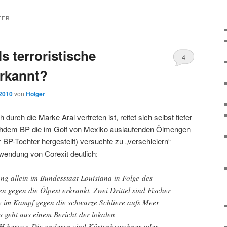
TER
ls terroristische
4
erkannt?
 2010
von
Holger
durch die Marke Aral vertreten ist, reitet sich selbst tiefer
Nachdem BP die im Golf von Mexiko auslaufenden Ölmengen
 BP-Tochter hergestellt) versuchte zu „verschleiern“
wendung von Corexit deutlich:
ng allein im Bundesstaat Louisiana in Folge des
n gegen die Ölpest erkrankt. Zwei Drittel sind Fischer
ie im Kampf gegen die schwarze Schliere aufs Meer
s geht aus einem Bericht der lokalen
 hervor. Die anderen sind Küstenbewohner oder