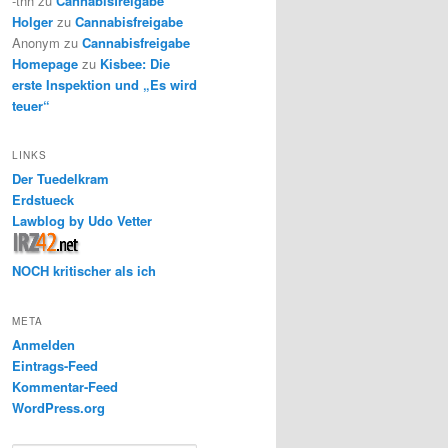
-thh
zu
Cannabisfreigabe
Holger
zu
Cannabisfreigabe
Anonym
zu
Cannabisfreigabe
Homepage
zu
Kisbee: Die
erste Inspektion und „Es wird
teuer“
LINKS
Der Tuedelkram
Erdstueck
Lawblog by Udo Vetter
NOCH kritischer als ich
META
Anmelden
Eintrags-Feed
Kommentar-Feed
WordPress.org