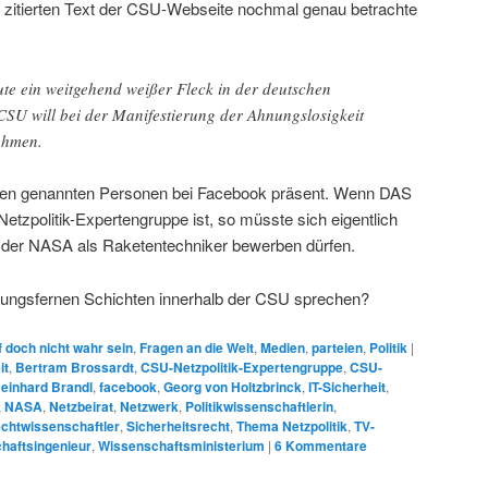
 zitierten Text der CSU-Webseite nochmal genau betrachte
heute ein weitgehend weißer Fleck in der deutschen
CSU will bei der Manifestierung der Ahnungslosigkeit
nehmen.
oben genannten Personen bei Facebook präsent. Wenn DAS
Netzpolitik-Expertengruppe ist, so müsste sich eigentlich
i der NASA als Raketentechniker bewerben dürfen.
ldungsfernen Schichten innerhalb der CSU sprechen?
 doch nicht wahr sein
,
Fragen an die Welt
,
Medien
,
parteien
,
Politik
|
it
,
Bertram Brossardt
,
CSU-Netzpolitik-Expertengruppe
,
CSU-
Reinhard Brandl
,
facebook
,
Georg von Holtzbrinck
,
IT-Sicherheit
,
,
NASA
,
Netzbeirat
,
Netzwerk
,
Politikwissenschaftlerin
,
chtwissenschaftler
,
Sicherheitsrecht
,
Thema Netzpolitik
,
TV-
chaftsingenieur
,
Wissenschaftsministerium
|
6
Kommentare