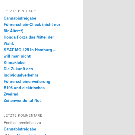
LETZTE EINTRÄGE
Cannabisfreigabe
Führerschein-Check (nicht nur
für Ältere!)
Honda Forza das Mittel der
Wahl.
SEAT MO 125 in Hamburg –
will man nicht!
Klimakleber
Die Zukunft des
Individualverkehrs
Führerscheinerweiterung
B196 und elektrisches
Zweirad
Zeitenwende tut Not
LETZTE KOMMENTARE
Football prediction
zu
Cannabisfreigabe