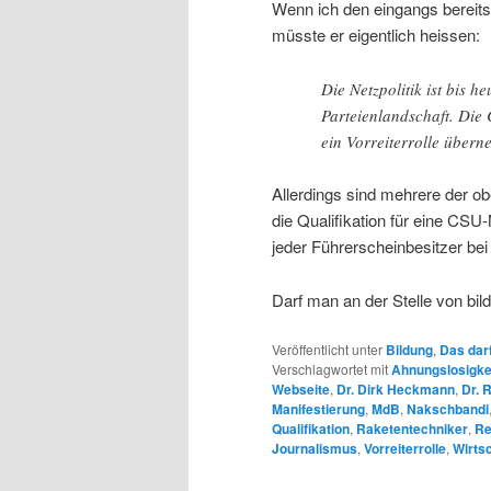
Wenn ich den eingangs bereits
müsste er eigentlich heissen:
Die Netzpolitik ist bis 
Parteienlandschaft. Die 
ein Vorreiterrolle über
Allerdings sind mehrere der 
die Qualifikation für eine CSU-
jeder Führerscheinbesitzer be
Darf man an der Stelle von bi
Veröffentlicht unter
Bildung
,
Das darf
Verschlagwortet mit
Ahnungslosigke
Webseite
,
Dr. Dirk Heckmann
,
Dr. 
Manifestierung
,
MdB
,
Nakschbandi
Qualifikation
,
Raketentechniker
,
Re
Journalismus
,
Vorreiterrolle
,
Wirts