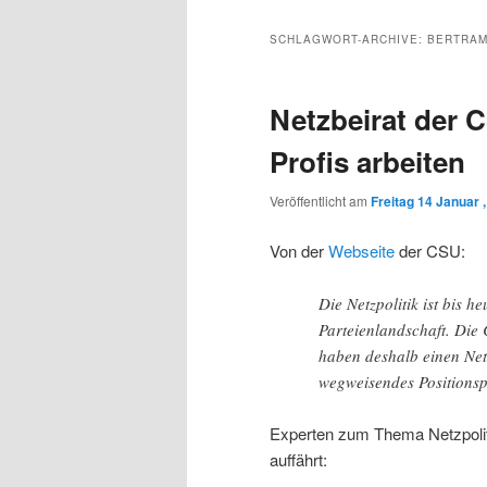
Inhalt
sekundären
SCHLAGWORT-ARCHIVE:
BERTRAM
wechseln
Inhalt
Netzbeirat der 
wechseln
Profis arbeiten
Veröffentlicht am
Freitag 14 Januar 
Von der
Webseite
der CSU:
Die Netzpolitik ist bis 
Parteienlandschaft. Die 
haben deshalb einen Net
wegweisendes Positionspa
Experten zum Thema Netzpolit
auffährt: