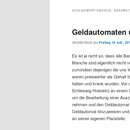
Inhalt
sekundären
SCHLAGWORT-ARCHIVE:
BEARBEI
wechseln
Inhalt
Geldautomaten 
wechseln
Veröffentlicht am
Freitag 16 Juli , 20
Es ist ja nicht so, dass alle 
Manche sind eigentlich recht n
zumindest diejenigen die uns 
waren preiswerter als Gehalt 
hatten und krank wurden. Vor c
Schleswig Holstein) an einem
um die Bearbeitung einer Ausz
nehmen und den Geldautomat b
Geldautomat hinzuweisen und d
an seiner eigenen Planstelle.