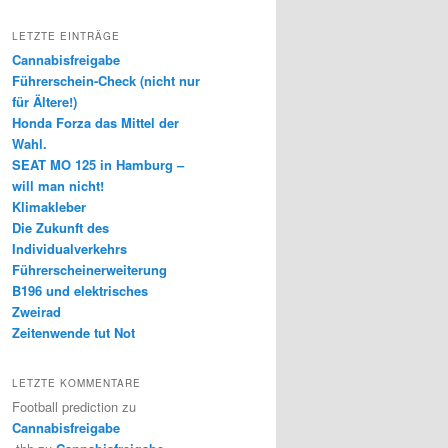
LETZTE EINTRÄGE
Cannabisfreigabe
Führerschein-Check (nicht nur
für Ältere!)
Honda Forza das Mittel der
Wahl.
SEAT MO 125 in Hamburg –
will man nicht!
Klimakleber
Die Zukunft des
Individualverkehrs
Führerscheinerweiterung
B196 und elektrisches
Zweirad
Zeitenwende tut Not
LETZTE KOMMENTARE
Football prediction
zu
Cannabisfreigabe