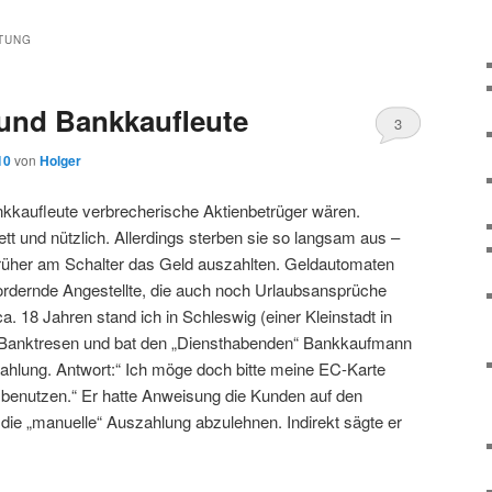
TUNG
und Bankkaufleute
3
10
von
Holger
Bankkaufleute verbrecherische Aktienbetrüger wären.
ett und nützlich. Allerdings sterben sie so langsam aus –
früher am Schalter das Geld auszahlten. Geldautomaten
fordernde Angestellte, die auch noch Urlaubsansprüche
a. 18 Jahren stand ich in Schleswig (einer Kleinstadt in
 Banktresen und bat den „Diensthabenden“ Bankkaufmann
ahlung. Antwort:“ Ich möge doch bitte meine EC-Karte
enutzen.“ Er hatte Anweisung die Kunden auf den
ie „manuelle“ Auszahlung abzulehnen. Indirekt sägte er