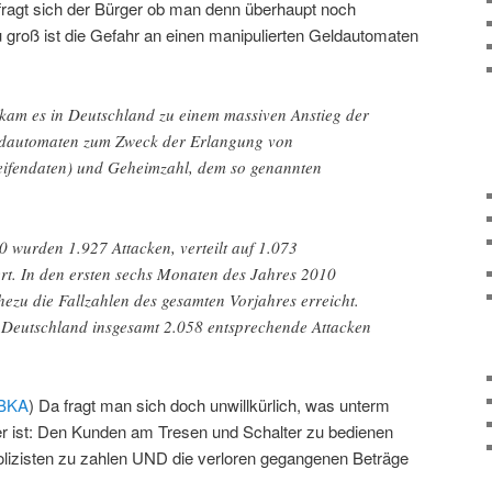
 fragt sich der Bürger ob man denn überhaupt noch
 groß ist die Gefahr an einen manipulierten Geldautomaten
kam es in Deutschland zu einem massiven Anstieg der
dautomaten zum Zweck der Erlangung von
eifendaten) und Geheimzahl, dem so genannten
 wurden 1.927 Attacken, verteilt auf 1.073
ert. In den ersten sechs Monaten des Jahres 2010
ezu die Fallzahlen des gesamten Vorjahres erreicht.
 Deutschland insgesamt 2.058 entsprechende Attacken
 BKA
) Da fragt man sich doch unwillkürlich, was unterm
liger ist: Den Kunden am Tresen und Schalter zu bedienen
lizisten zu zahlen UND die verloren gegangenen Beträge