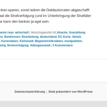
Banken sparen, sonst wären die Geldautomaten abgeschafft
at die Strafverfolgung (und im Unterbringung der Straftäter
das kann den banken ja egal sein.
sste raus
,
wirtschaft
|
Verschlagwortet mit
Attacke
,
Auszahlung
,
nn
,
Banktresen
,
Bearbeitung
,
deutschland
,
EC-Karte
,
Gehalt
,
,
Kartendaten
,
Kleinstadt
,
Magnetstreifendaten
,
manipulation
,
ming
,
Strafverfolgung
,
Vollzugsanstalt
|
3
Kommentare
Datenschutzerklärung
Stolz präsentiert von WordPress