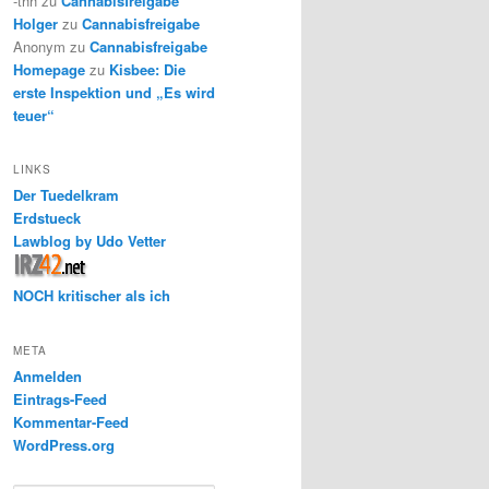
-thh
zu
Cannabisfreigabe
Holger
zu
Cannabisfreigabe
Anonym
zu
Cannabisfreigabe
Homepage
zu
Kisbee: Die
erste Inspektion und „Es wird
teuer“
LINKS
Der Tuedelkram
Erdstueck
Lawblog by Udo Vetter
NOCH kritischer als ich
META
Anmelden
Eintrags-Feed
Kommentar-Feed
WordPress.org