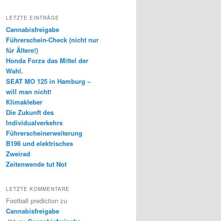
LETZTE EINTRÄGE
Cannabisfreigabe
Führerschein-Check (nicht nur
für Ältere!)
Honda Forza das Mittel der
Wahl.
SEAT MO 125 in Hamburg –
will man nicht!
Klimakleber
Die Zukunft des
Individualverkehrs
Führerscheinerweiterung
B196 und elektrisches
Zweirad
Zeitenwende tut Not
LETZTE KOMMENTARE
Football prediction
zu
Cannabisfreigabe