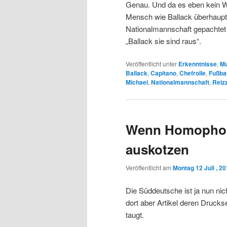
Genau. Und da es eben kein Wu
Mensch wie Ballack überhaupt s
Nationalmannschaft gepachtet 
„Ballack sie sind raus“.
Veröffentlicht unter
Erkenntnisse
,
Mu
Ballack
,
Capitano
,
Chefrolle
,
Fußbal
Michael
,
Nationalmannschaft
,
Reiz
Wenn Homophob
auskotzen
Veröffentlicht am
Montag 12 Juli , 2
Die Süddeutsche ist ja nun nic
dort aber Artikel deren Drucks
taugt.