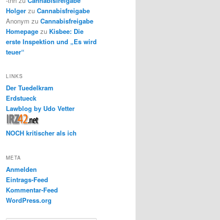
-thh
zu
Cannabisfreigabe
Holger
zu
Cannabisfreigabe
Anonym
zu
Cannabisfreigabe
Homepage
zu
Kisbee: Die
erste Inspektion und „Es wird
teuer“
LINKS
Der Tuedelkram
Erdstueck
Lawblog by Udo Vetter
NOCH kritischer als ich
META
Anmelden
Eintrags-Feed
Kommentar-Feed
WordPress.org