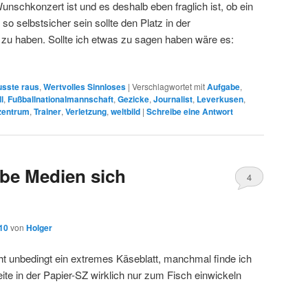
nschkonzert ist und es deshalb eben fraglich ist, ob ein
o selbstsicher sein sollte den Platz in der
zu haben. Sollte ich etwas zu sagen haben wäre es:
sste raus
,
Wertvolles Sinnloses
|
Verschlagwortet mit
Aufgabe
,
l
,
Fußballnationalmannschaft
,
Gezicke
,
Journalist
,
Leverkusen
,
zentrum
,
Trainer
,
Verletzung
,
weltbild
|
Schreibe eine Antwort
e Medien sich
4
010
von
Holger
ht unbedingt ein extremes Käseblatt, manchmal finde ich
eite in der Papier-SZ wirklich nur zum Fisch einwickeln