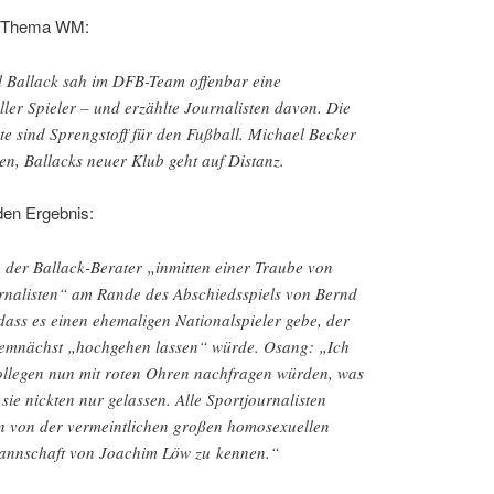
 Thema WM:
 Ballack sah im DFB-Team offenbar eine
r Spieler – und erzählte Journalisten davon. Die
te sind Sprengstoff für den Fußball. Michael Becker
n, Ballacks neuer Klub geht auf Distanz.
en Ergebnis:
 der Ballack-Berater „inmitten einer Traube von
rnalisten“ am Rande des Abschiedsspiels von Bernd
dass es einen ehemaligen Nationalspieler gebe, der
mnächst „hochgehen lassen“ würde. Osang: „Ich
ollegen nun mit roten Ohren nachfragen würden, was
sie nickten nur gelassen. Alle Sportjournalisten
n von der vermeintlichen großen homosexuellen
nnschaft von Joachim Löw zu kennen.“