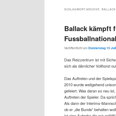
Inhalt
sekundären
SCHLAGWORT-ARCHIVE:
BALLACK
wechseln
Inhalt
Ballack kämpft 
wechseln
Fussballnation
Veröffentlicht am
Donnerstag 15 Juli
Das Reizzentrum ist mit Siche
sich als dämlicher Vollhorst out
Das Auftreten und der Spiels
2010 wurde weitgehend unisono
gefeiert. Was daran so neu ist
Auftreten der Spieler. Da spri
Als dann der Interims-Mannsch
ob er „die Bunde“ behalten wol
ist eine Aufgabe die mir gefällt“