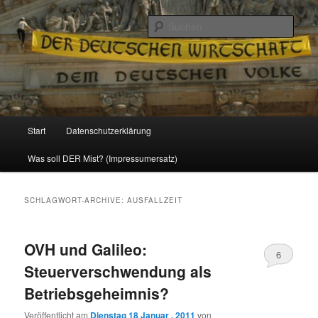
Politik, Wirtschaft, Soziales und Gesellschaft
Such
Reizzentrum
Hauptmenü
Start
Datenschutzerklärung
Zum
Zum
Was soll DER Mist? (Impressumersatz)
Inhalt
sekundären
wechseln
Inhalt
SCHLAGWORT-ARCHIVE:
AUSFALLZEIT
wechseln
OVH und Galileo:
6
Steuerverschwendung als
Betriebsgeheimnis?
Veröffentlicht am
Dienstag 18 Januar , 2011
von