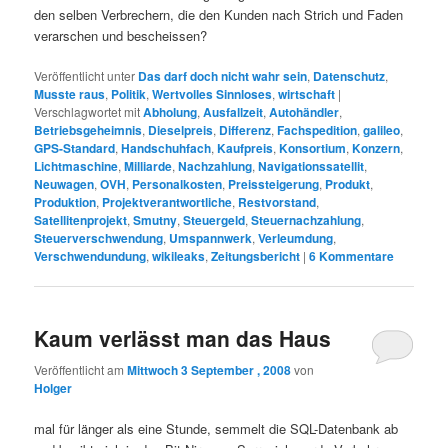
den selben Verbrechern, die den Kunden nach Strich und Faden
verarschen und bescheissen?
Veröffentlicht unter
Das darf doch nicht wahr sein
,
Datenschutz
,
Musste raus
,
Politik
,
Wertvolles Sinnloses
,
wirtschaft
|
Verschlagwortet mit
Abholung
,
Ausfallzeit
,
Autohändler
,
Betriebsgeheimnis
,
Dieselpreis
,
Differenz
,
Fachspedition
,
galileo
,
GPS-Standard
,
Handschuhfach
,
Kaufpreis
,
Konsortium
,
Konzern
,
Lichtmaschine
,
Milliarde
,
Nachzahlung
,
Navigationssatellit
,
Neuwagen
,
OVH
,
Personalkosten
,
Preissteigerung
,
Produkt
,
Produktion
,
Projektverantwortliche
,
Restvorstand
,
Satellitenprojekt
,
Smutny
,
Steuergeld
,
Steuernachzahlung
,
Steuerverschwendung
,
Umspannwerk
,
Verleumdung
,
Verschwendundung
,
wikileaks
,
Zeitungsbericht
|
6
Kommentare
Kaum verlässt man das Haus
Veröffentlicht am
Mittwoch 3 September , 2008
von
Holger
mal für länger als eine Stunde, semmelt die SQL-Datenbank ab