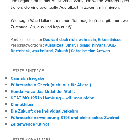
und begibt sich in das Bit-Nirvana. Sorry, ich werde Vorkehrungen
treffen, die eine eventuelle Ausfallzeit in Zukunft minimieren.
Wie sagte Wau Holland zu schön:“Ich mag Binär, es gibt nur zwei
Zustände: An, aus und kaputt.“ 🙁
Veröffentlicht unter
Das darf doch nicht wahr sein
,
Erkenntnisse
|
Verschlagwortet mit
Ausfallzeit
,
Binär
,
Holland
,
nirvana
,
SQL-
Datenbank
,
wau holland
,
Zukunft
|
Schreibe eine Antwort
LETZTE EINTRÄGE
Cannabisfreigabe
Führerschein-Check (nicht nur für Ältere!)
Honda Forza das Mittel der Wahl.
SEAT MO 125 in Hamburg – will man nicht!
Klimakleber
Die Zukunft des Individualverkehrs
Führerscheinerweiterung B196 und elektrisches Zweirad
Zeitenwende tut Not
LETZTE KOMMENTARE