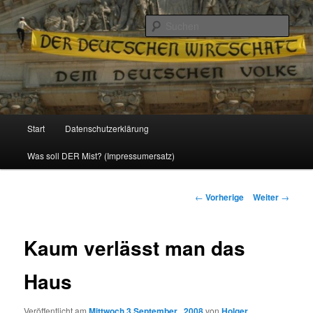
Politik, Wirtschaft, Soziales und Gesellschaft
Such
Reizzentrum
Hauptmenü
Start
Datenschutzerklärung
Zum
Was soll DER Mist? (Impressumersatz)
Inhalt
wechseln
Beitrags-
←
Vorherige
Weiter
→
Navigation
Kaum verlässt man das
Haus
Veröffentlicht am
Mittwoch 3 September , 2008
von
Holger