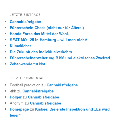
LETZTE EINTRÄGE
Cannabisfreigabe
Führerschein-Check (nicht nur für Ältere!)
Honda Forza das Mittel der Wahl.
SEAT MO 125 in Hamburg – will man nicht!
Klimakleber
Die Zukunft des Individualverkehrs
Führerscheinerweiterung B196 und elektrisches Zweirad
Zeitenwende tut Not
LETZTE KOMMENTARE
Football prediction
zu
Cannabisfreigabe
-thh
zu
Cannabisfreigabe
Holger
zu
Cannabisfreigabe
Anonym
zu
Cannabisfreigabe
Homepage
zu
Kisbee: Die erste Inspektion und „Es wird
teuer“