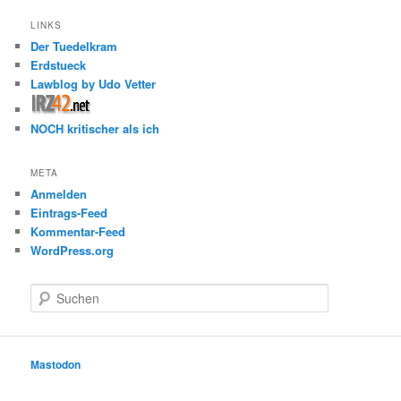
LINKS
Der Tuedelkram
Erdstueck
Lawblog by Udo Vetter
NOCH kritischer als ich
META
Anmelden
Eintrags-Feed
Kommentar-Feed
WordPress.org
S
u
c
h
e
Mastodon
n