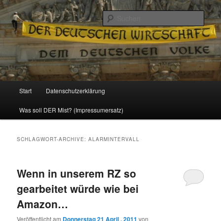
Politik, Wirtschaft, Soziales und Gesellschaft
Such
Reizzentrum
Hauptmenü
Start
Datenschutzerklärung
Zum
Zum
Was soll DER Mist? (Impressumersatz)
Inhalt
sekundären
wechseln
Inhalt
SCHLAGWORT-ARCHIVE:
ALARMINTERVALL
wechseln
Wenn in unserem RZ so
gearbeitet würde wie bei
Amazon…
Veröffentlicht am
Donnerstag 21 April , 2011
von