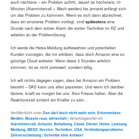
auch nächtens – ein Problem auftritt, dauert es höchstens 10
Minuten (Alarmintervall + Wach werden) bis jemand anfängt sich
um das Problem zu kümmern. Wenn es sich dann abzeichnet,
dass ein ernsteres Problem vorliegt, sind
spätestens
eine
Stunde nach dem ersten Alarm die ersten Techniker im RZ und
arbeiten an der Problemlösung.
Ich werde die Heise-Meldung aufbewahren und potentiellen
Kunden vorzeigen, die mir erklären, dass doch Amazon eine so
günstige Cloud anbietet: Wenn diese 3 Stunden wirklich
stimmen, ist es nicht preiswert, sondern billig.
Ich will nichts dagegen sagen, dass bei Amazon ein Problem
besteht – DAS kann uns allen passieren. Und wenn ich darüber
lästere, knallt es morgen bei uns: Also Fresse halten. Aber die
Reaktionszeit scheint ein Knaller zu sein..
Veröffentlicht unter
Das darf doch nicht wahr sein
,
Erkenntnisse
,
Medien
,
Musste raus
,
wirtschaft
|
Verschlagwortet mit
Alarmintervall
,
Amazon
,
Behebung
,
Cloud
,
Dienst
,
Heise
,
Leistung
,
Meldung
,
MESZ
,
Service
,
Techniker
,
USA
,
Verbindungsprobleme
,
Zeitverschiebung
|
Schreibe eine Antwort