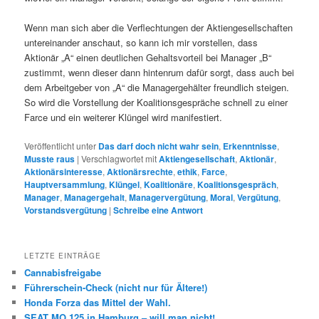
Wenn man sich aber die Verflechtungen der Aktiengesellschaften
untereinander anschaut, so kann ich mir vorstellen, dass
Aktionär „A“ einen deutlichen Gehaltsvorteil bei Manager „B“
zustimmt, wenn dieser dann hintenrum dafür sorgt, dass auch bei
dem Arbeitgeber von „A“ die Managergehälter freundlich steigen.
So wird die Vorstellung der Koalitionsgespräche schnell zu einer
Farce und ein weiterer Klüngel wird manifestiert.
Veröffentlicht unter
Das darf doch nicht wahr sein
,
Erkenntnisse
,
Musste raus
|
Verschlagwortet mit
Aktiengesellschaft
,
Aktionär
,
Aktionärsinteresse
,
Aktionärsrechte
,
ethik
,
Farce
,
Hauptversammlung
,
Klüngel
,
Koalitionäre
,
Koalitionsgespräch
,
Manager
,
Managergehalt
,
Managervergütung
,
Moral
,
Vergütung
,
Vorstandsvergütung
|
Schreibe eine Antwort
LETZTE EINTRÄGE
Cannabisfreigabe
Führerschein-Check (nicht nur für Ältere!)
Honda Forza das Mittel der Wahl.
SEAT MO 125 in Hamburg – will man nicht!