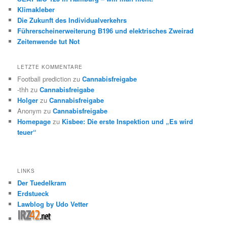
Klimakleber
Die Zukunft des Individualverkehrs
Führerscheinerweiterung B196 und elektrisches Zweirad
Zeitenwende tut Not
LETZTE KOMMENTARE
Football prediction
zu
Cannabisfreigabe
-thh
zu
Cannabisfreigabe
Holger
zu
Cannabisfreigabe
Anonym
zu
Cannabisfreigabe
Homepage
zu
Kisbee: Die erste Inspektion und „Es wird
teuer“
LINKS
Der Tuedelkram
Erdstueck
Lawblog by Udo Vetter