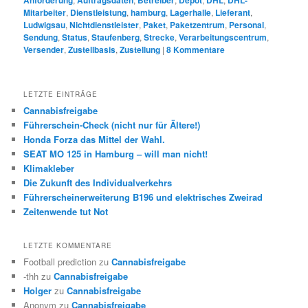
Anforderung
Auftragsdaten
Betreiber
Depot
DHL
DHL-
Mitarbeiter
,
Dienstleistung
,
hamburg
,
Lagerhalle
,
Lieferant
,
Ludwigsau
,
Nichtdienstleister
,
Paket
,
Paketzentrum
,
Personal
,
Sendung
,
Status
,
Staufenberg
,
Strecke
,
Verarbeitungscentrum
,
Versender
,
Zustellbasis
,
Zustellung
|
8
Kommentare
LETZTE EINTRÄGE
Cannabisfreigabe
Führerschein-Check (nicht nur für Ältere!)
Honda Forza das Mittel der Wahl.
SEAT MO 125 in Hamburg – will man nicht!
Klimakleber
Die Zukunft des Individualverkehrs
Führerscheinerweiterung B196 und elektrisches Zweirad
Zeitenwende tut Not
LETZTE KOMMENTARE
Football prediction
zu
Cannabisfreigabe
-thh
zu
Cannabisfreigabe
Holger
zu
Cannabisfreigabe
Anonym
zu
Cannabisfreigabe