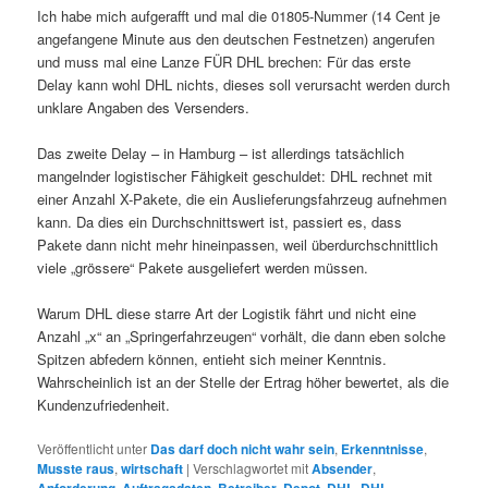
Ich habe mich aufgerafft und mal die 01805-Nummer (14 Cent je
angefangene Minute aus den deutschen Festnetzen) angerufen
und muss mal eine Lanze FÜR DHL brechen: Für das erste
Delay kann wohl DHL nichts, dieses soll verursacht werden durch
unklare Angaben des Versenders.
Das zweite Delay – in Hamburg – ist allerdings tatsächlich
mangelnder logistischer Fähigkeit geschuldet: DHL rechnet mit
einer Anzahl X-Pakete, die ein Auslieferungsfahrzeug aufnehmen
kann. Da dies ein Durchschnittswert ist, passiert es, dass
Pakete dann nicht mehr hineinpassen, weil überdurchschnittlich
viele „grössere“ Pakete ausgeliefert werden müssen.
Warum DHL diese starre Art der Logistik fährt und nicht eine
Anzahl „x“ an „Springerfahrzeugen“ vorhält, die dann eben solche
Spitzen abfedern können, entieht sich meiner Kenntnis.
Wahrscheinlich ist an der Stelle der Ertrag höher bewertet, als die
Kundenzufriedenheit.
Veröffentlicht unter
Das darf doch nicht wahr sein
,
Erkenntnisse
,
Musste raus
,
wirtschaft
|
Verschlagwortet mit
Absender
,
,
,
,
,
,