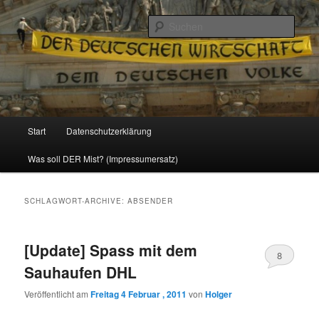
Politik, Wirtschaft, Soziales und Gesellschaft
Such
Reizzentrum
Hauptmenü
Start
Datenschutzerklärung
Zum
Zum
Was soll DER Mist? (Impressumersatz)
Inhalt
sekundären
wechseln
Inhalt
SCHLAGWORT-ARCHIVE:
ABSENDER
wechseln
[Update] Spass mit dem
8
Sauhaufen DHL
Veröffentlicht am
Freitag 4 Februar , 2011
von
Holger