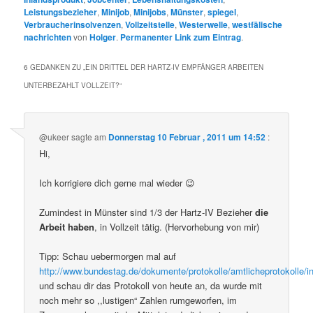
Leistungsbezieher
,
Minijob
,
Minijobs
,
Münster
,
spiegel
,
Verbraucherinsolvenzen
,
Vollzeitstelle
,
Westerwelle
,
westfälische
nachrichten
von
Holger
.
Permanenter Link zum Eintrag
.
6 GEDANKEN ZU „
EIN DRITTEL DER HARTZ-IV EMPFÄNGER ARBEITEN
UNTERBEZAHLT VOLLZEIT?
“
@ukeer
sagte am
Donnerstag 10 Februar , 2011 um 14:52
:
Hi,
Ich korrigiere dich gerne mal wieder 😉
Zumindest in Münster sind 1/3 der Hartz-IV Bezieher
die
Arbeit haben
, in Vollzeit tätig. (Hervorhebung von mir)
Tipp: Schau uebermorgen mal auf
http://www.bundestag.de/dokumente/protokolle/amtlicheprotokolle/i
und schau dir das Protokoll von heute an, da wurde mit
noch mehr so ,,lustigen“ Zahlen rumgeworfen, im