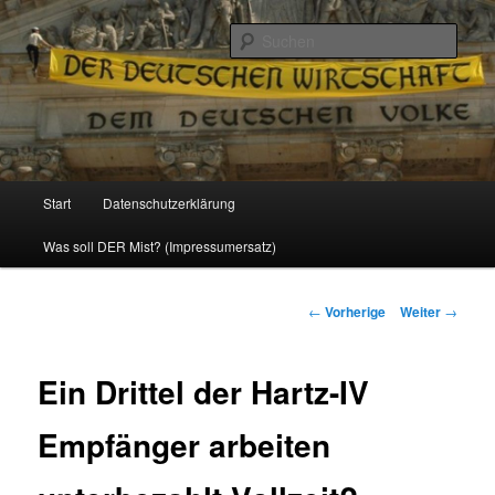
Politik, Wirtschaft, Soziales und Gesellschaft
Such
Reizzentrum
Hauptmenü
Start
Datenschutzerklärung
Zum
Was soll DER Mist? (Impressumersatz)
Inhalt
wechseln
Beitrags-
←
Vorherige
Weiter
→
Navigation
Ein Drittel der Hartz-IV
Empfänger arbeiten