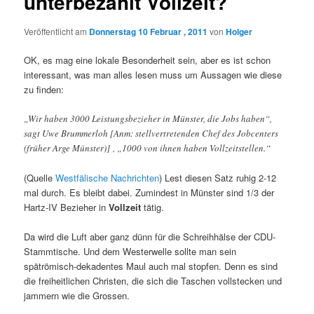
unterbezahlt Vollzeit?
Veröffentlicht am
Donnerstag 10 Februar , 2011
von
Holger
OK, es mag eine lokale Besonderheit sein, aber es ist schon
interessant, was man alles lesen muss um Aussagen wie diese
zu finden:
„Wir haben 3000 Leistungsbezieher in Münster, die Jobs haben“,
sagt Uwe Brummerloh [Anm: stellvertretenden Chef des Jobcenters
(früher Arge Münster)] , „1000 von ihnen haben Vollzeitstellen.“
(Quelle
Westfälische Nachrichten
) Lest diesen Satz ruhig 2-12
mal durch. Es bleibt dabei. Zumindest in Münster sind 1/3 der
Hartz-IV Bezieher in
Vollzeit
tätig.
Da wird die Luft aber ganz dünn für die Schreihhälse der CDU-
Stammtische. Und dem Westerwelle sollte man sein
spätrömisch-dekadentes Maul auch mal stopfen. Denn es sind
die freiheitlichen Christen, die sich die Taschen vollstecken und
jammern wie die Grossen.