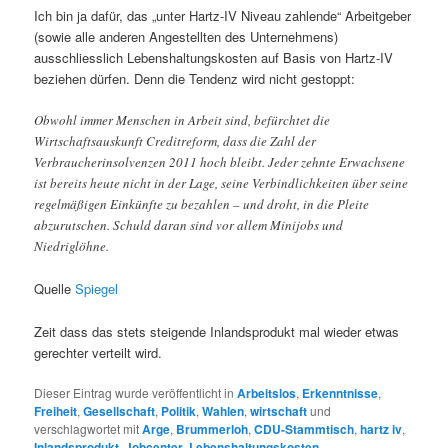
Ich bin ja dafür, das „unter Hartz-IV Niveau zahlende“ Arbeitgeber
(sowie alle anderen Angestellten des Unternehmens)
ausschliesslich Lebenshaltungskosten auf Basis von Hartz-IV
beziehen dürfen. Denn die Tendenz wird nicht gestoppt:
Obwohl immer Menschen in Arbeit sind, befürchtet die
Wirtschaftsauskunft Creditreform, dass die Zahl der
Verbraucherinsolvenzen 2011 hoch bleibt. Jeder zehnte Erwachsene
ist bereits heute nicht in der Lage, seine Verbindlichkeiten über seine
regelmäßigen Einkünfte zu bezahlen – und droht, in die Pleite
abzurutschen. Schuld daran sind vor allem Minijobs und
Niedriglöhne.
Quelle
Spiegel
Zeit dass das stets steigende Inlandsprodukt mal wieder etwas
gerechter verteilt wird.
Dieser Eintrag wurde veröffentlicht in
Arbeitslos
,
Erkenntnisse
,
Freiheit
,
Gesellschaft
,
Politik
,
Wahlen
,
wirtschaft
und
verschlagwortet mit
Arge
,
Brummerloh
,
CDU-Stammtisch
,
hartz iv
,
Inlandsprodukt
,
Jobcenter
,
Lebenshaltungskosten
,