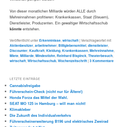
Von dieser monatlichen Milliarde würden ALLE durch
Mehreinnahmen profitieren: Krankenkassen, Staat (Steuern),
Dienstleister, Produzenten. Ein gewaltiger Wirtschaftsschub
könnte
entstehen.
Veröffentlicht unter
Erkenntnisse
,
wirtschaft
|
Verschlagwortet mit
Aktienbesitzer
,
arbeitnehmer
,
Billiglebensmittel
,
dienstleister
,
Discounter
,
Kaufkraft
,
Kleidung
,
Krankenkassen
,
Mehreinnahme
,
Miete
,
Milliarde
,
Mindestlohn
,
Reinhard Bispinck
,
Theaterbesuch
,
wirtschaft
,
Wirtschaftsschub
,
Wochenzeitschrift
|
3
Kommentare
LETZTE EINTRÄGE
Cannabisfreigabe
Führerschein-Check (nicht nur für Ältere!)
Honda Forza das Mittel der Wahl.
SEAT MO 125 in Hamburg – will man nicht!
Klimakleber
Die Zukunft des Individualverkehrs
Führerscheinerweiterung B196 und elektrisches Zweirad