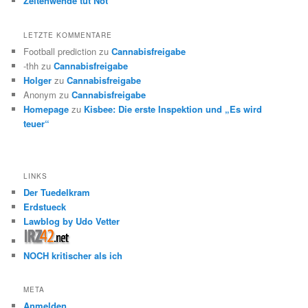
Zeitenwende tut Not
LETZTE KOMMENTARE
Football prediction
zu
Cannabisfreigabe
-thh
zu
Cannabisfreigabe
Holger
zu
Cannabisfreigabe
Anonym
zu
Cannabisfreigabe
Homepage
zu
Kisbee: Die erste Inspektion und „Es wird
teuer“
LINKS
Der Tuedelkram
Erdstueck
Lawblog by Udo Vetter
NOCH kritischer als ich
META
Anmelden