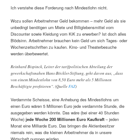
Ich verstehe diese Forderung nach Mindestlohn nicht.
Wozu sollen Arbeitnehmer Geld bekommen – mehr Geld als sie
unbedingt benötigen um Miete und Billiglebensmittel vom
Discounter sowie Kleidung vom KiK zu erwerben? Ist doch alles
Blödsinn. Arbeitnehmer brauchen kein Geld um sich Tages- oder
Wochenzeitschriften zu kaufen. Kino- und Theaterbesuche
werden überbewertet.
Reinhard Bispinck, Leiter der tarifpolitischen Abteilung der
gewerkschaftsnahen Hans-Böckler-Stiftung, geht davon aus, „dass
von einem Mindestlohn von 8,50 Euro mehr als 5 Millionen
Beschäftigte profitieren“. (Quelle
FAZ
)
Verdammte Scheisse, eine Anhebung des Mindestlohns um
einen Euro wären 5 Millionen Euro jede verdammte Stunde, die
ausgegeben werden könnte. Das wäre (bei einer 40 Stunden
Woche)
jede Woche 200 Millionen Euro Kaufkraft
– jeden
Monat eine Milliarde Euro. Das bringen die Aktienbesitzer
niemals rein, was die kleinen Arbeitnehmer da in unsere
Wirtschaft pumpen würden.