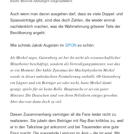
halbe Million Anhänger eingesammelt.
Auch wenn man davon ausgehen darf, dass es viele Doppel- und
Spasseinträge gibt, sind dies doch Zahlen, die wieder einmal
nachdenklich machen, was die Wahrnehmung gröserer Teile der
Bevölkerung angeht.
Wie schrieb Jakob Augstein im
SPON
so schön:
Als Merkel sagte, Guttenberg sei bei ihr nicht als wissenschaftlicher
Mitarbeiter beschäftigt, sondern als Verteidigungsminister, war das
so ein Moment: Der kühle Zynismus der Machtphysikerin Merkel
wurde in dieser unbedachten Formulierung enthüllt. Ob Guttenberg
ein Lügner und ein Betrüger sei oder nicht, hatte Merkel damit
gesagt, spiele für sie keine Rolle. Hauptsache er sei ein guter
Minister. Die Deutschen sind von ihren Politikern einiges gewohnt.
Aber das war dann doch zu viel.
Diesen Zusammenhang vermögen all die Fans leider nicht zu
realisieren. Sie jubeln dem Betrüger mit Ray-Ban kritiklos zu, weil
er in den Talkshow gut ankommt und bei Trauerreden eine gute
Figur macht. Die mangelnde Leistung im Amt – die ist egal. Wir