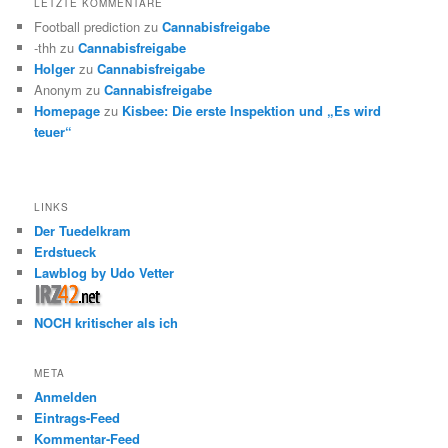
LETZTE KOMMENTARE
Football prediction
zu
Cannabisfreigabe
-thh
zu
Cannabisfreigabe
Holger
zu
Cannabisfreigabe
Anonym
zu
Cannabisfreigabe
Homepage
zu
Kisbee: Die erste Inspektion und „Es wird
teuer“
LINKS
Der Tuedelkram
Erdstueck
Lawblog by Udo Vetter
NOCH kritischer als ich
META
Anmelden
Eintrags-Feed
Kommentar-Feed