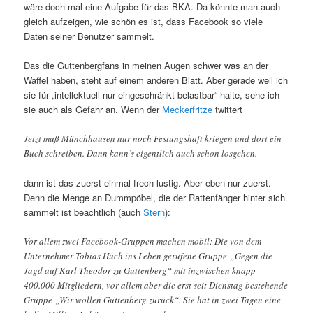
wäre doch mal eine Aufgabe für das BKA. Da könnte man auch
gleich aufzeigen, wie schön es ist, dass Facebook so viele
Daten seiner Benutzer sammelt.
Das die Guttenbergfans in meinen Augen schwer was an der
Waffel haben, steht auf einem anderen Blatt. Aber gerade weil ich
sie für „intellektuell nur eingeschränkt belastbar“ halte, sehe ich
sie auch als Gefahr an. Wenn der
Meckerfritze
twittert
Jetzt muß Münchhausen nur noch Festungshaft kriegen und dort ein
Buch schreiben. Dann kann’s eigentlich auch schon losgehen.
dann ist das zuerst einmal frech-lustig. Aber eben nur zuerst.
Denn die Menge an Dummpöbel, die der Rattenfänger hinter sich
sammelt ist beachtlich (auch
Stern
):
Vor allem zwei Facebook-Gruppen machen mobil: Die von dem
Unternehmer Tobias Huch ins Leben gerufene Gruppe „Gegen die
Jagd auf Karl-Theodor zu Guttenberg“ mit inzwischen knapp
400.000 Mitgliedern, vor allem aber die erst seit Dienstag bestehende
Gruppe „Wir wollen Guttenberg zurück“. Sie hat in zwei Tagen eine