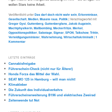
wollen Stars keine Arbeit.
Veröffentlicht unter
Das darf doch nicht wahr sein
,
Erkenntnisse
,
Gesellschaft
,
Medien
,
Musste raus
,
Politik
|
Verschlagwortet mit
Gregor Gysi
,
Guttenberg
,
Guttenbergfans
,
Jakob Augstein
,
Machtphysikerin
,
Mailbombing
,
Meckerfritze
,
Merkel
,
Oppositionspolitiker
,
Sabotage
,
Sigmar
,
SPON
,
Talkshow
,
Trittin
,
Verteidigungsminister
,
Wahrnehmung
,
Wirtschaftskriminalit
|
1
Kommentar
LETZTE EINTRÄGE
Cannabisfreigabe
Führerschein-Check (nicht nur für Ältere!)
Honda Forza das Mittel der Wahl.
SEAT MO 125 in Hamburg – will man nicht!
Klimakleber
Die Zukunft des Individualverkehrs
Führerscheinerweiterung B196 und elektrisches Zweirad
Zeitenwende tut Not