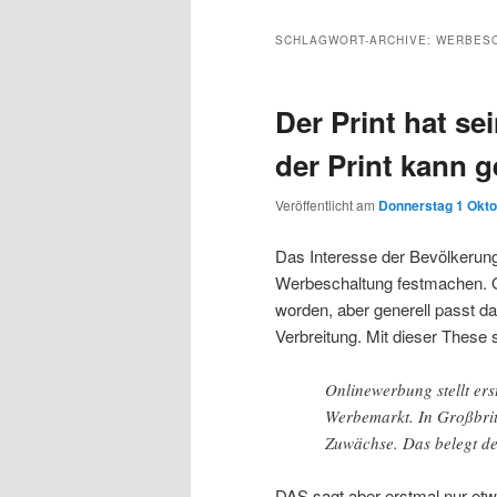
Inhalt
sekundären
SCHLAGWORT-ARCHIVE:
WERBES
wechseln
Inhalt
Der Print hat se
wechseln
der Print kann 
Veröffentlicht am
Donnerstag 1 Okto
Das Interesse der Bevölkerun
Werbeschaltung festmachen. O
worden, aber generell passt da
Verbreitung. Mit dieser These
Onlinewerbung stellt er
Werbemarkt. In Großbrit
Zuwächse. Das belegt de
DAS sagt aber erstmal nur et