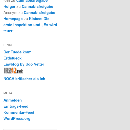
-thh
zu
Cannabisfreigabe
Holger
zu
Cannabisfreigabe
Anonym
zu
Cannabisfreigabe
Homepage
zu
Kisbee: Die
erste Inspektion und „Es wird
teuer“
LINKS
Der Tuedelkram
Erdstueck
Lawblog by Udo Vetter
NOCH kritischer als ich
META
Anmelden
Eintrags-Feed
Kommentar-Feed
WordPress.org