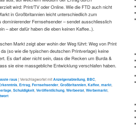
rzielt wird: Print/TV oder Online. Wie die FTD auch nicht
Markt in Großbritannien leicht unterschiedlich zum
s dominierender Fernsehsender – sendet ausschliesslich
n – aber dafür haben die eben keinen Kaffee..).
ischen Markt zeigt aber wohin der Weg führt: Weg von Print
da (so wie die typischen deutschen Printverlage) keine
iert. Es darf aber nicht sein, dass die Recken um Burda &
 dass sie eine massgebliche Entwicklung verschlafen haben.
sste raus
|
Verschlagwortet mit
Anzeigenabteilung
,
BBC
,
Erkenntnis
,
Ertrag
,
Fernsehsender
,
Großbritannien
,
Kaffee
,
markt
,
verlage
,
Schuldigkeit
,
Veröffentlichung
,
Werbeetat
,
Werbemarkt
,
twort