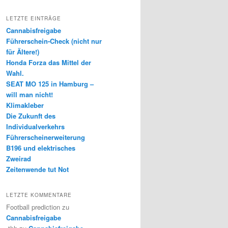
LETZTE EINTRÄGE
Cannabisfreigabe
Führerschein-Check (nicht nur
für Ältere!)
Honda Forza das Mittel der
Wahl.
SEAT MO 125 in Hamburg –
will man nicht!
Klimakleber
Die Zukunft des
Individualverkehrs
Führerscheinerweiterung
B196 und elektrisches
Zweirad
Zeitenwende tut Not
LETZTE KOMMENTARE
Football prediction
zu
Cannabisfreigabe