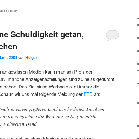
CHALTUNG
ine Schuldigkeit getan,
gehen
ber , 2009
von
Holger
g an gewissen Medien kann man am Preis der
K, manche Anzeigenabteilungen sind zu heiss gedurcht
s schon. Das Ziel eines Werbeetats ist immer die
 schaun wir uns mal folgende Meldung der
FTD
an:
stmals in einem größeren Land den höchsten Anteil am
annien verzeichnet die Werbung im Netz deutliche
n weltweiten Trend
was aus, auf welchem Medium der Ertrag durch