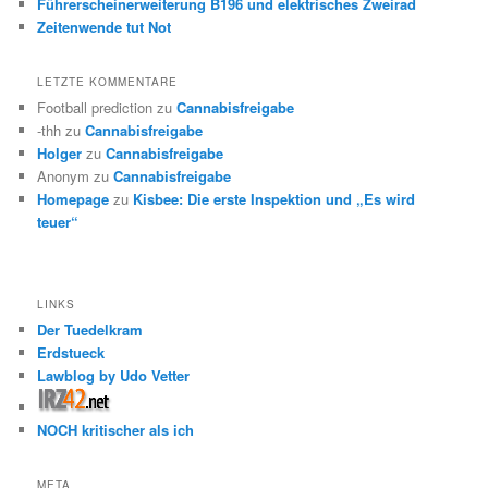
Führerscheinerweiterung B196 und elektrisches Zweirad
Zeitenwende tut Not
LETZTE KOMMENTARE
Football prediction
zu
Cannabisfreigabe
-thh
zu
Cannabisfreigabe
Holger
zu
Cannabisfreigabe
Anonym
zu
Cannabisfreigabe
Homepage
zu
Kisbee: Die erste Inspektion und „Es wird
teuer“
LINKS
Der Tuedelkram
Erdstueck
Lawblog by Udo Vetter
NOCH kritischer als ich
META