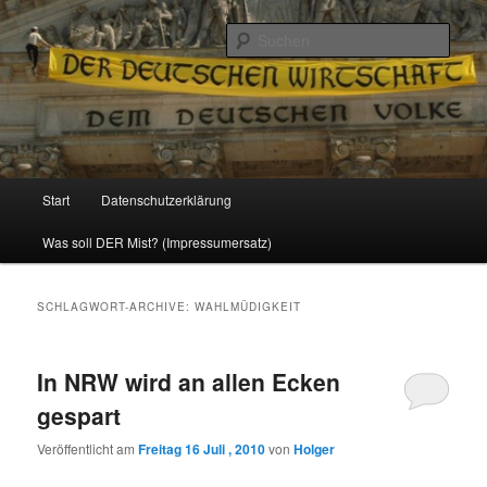
Politik, Wirtschaft, Soziales und Gesellschaft
Such
Reizzentrum
Hauptmenü
Start
Datenschutzerklärung
Zum
Zum
Was soll DER Mist? (Impressumersatz)
Inhalt
sekundären
wechseln
Inhalt
SCHLAGWORT-ARCHIVE:
WAHLMÜDIGKEIT
wechseln
In NRW wird an allen Ecken
gespart
Veröffentlicht am
Freitag 16 Juli , 2010
von
Holger