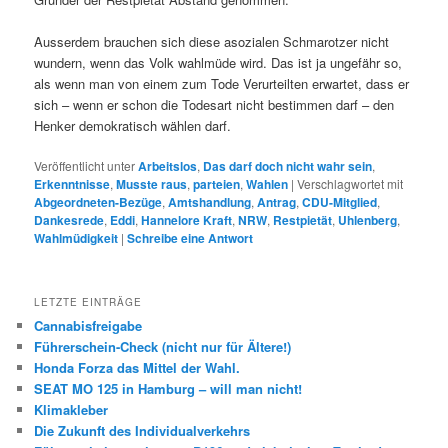
Ausserdem brauchen sich diese asozialen Schmarotzer nicht
wundern, wenn das Volk wahlmüde wird. Das ist ja ungefähr so,
als wenn man von einem zum Tode Verurteilten erwartet, dass er
sich – wenn er schon die Todesart nicht bestimmen darf – den
Henker demokratisch wählen darf.
Veröffentlicht unter
Arbeitslos
,
Das darf doch nicht wahr sein
,
Erkenntnisse
,
Musste raus
,
parteien
,
Wahlen
|
Verschlagwortet mit
Abgeordneten-Bezüge
,
Amtshandlung
,
Antrag
,
CDU-Mitglied
,
Dankesrede
,
Eddi
,
Hannelore Kraft
,
NRW
,
Restpietät
,
Uhlenberg
,
Wahlmüdigkeit
|
Schreibe eine Antwort
LETZTE EINTRÄGE
Cannabisfreigabe
Führerschein-Check (nicht nur für Ältere!)
Honda Forza das Mittel der Wahl.
SEAT MO 125 in Hamburg – will man nicht!
Klimakleber
Die Zukunft des Individualverkehrs