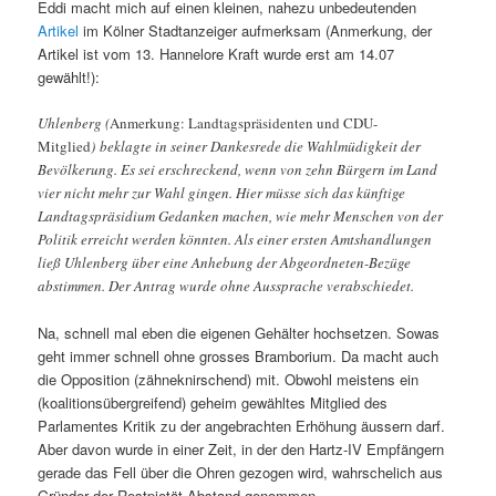
Eddi macht mich auf einen kleinen, nahezu unbedeutenden
Artikel
im Kölner Stadtanzeiger aufmerksam (Anmerkung, der
Artikel ist vom 13. Hannelore Kraft wurde erst am 14.07
gewählt!):
Uhlenberg (
Anmerkung: Landtagspräsidenten und CDU-
Mitglied
) beklagte in seiner Dankesrede die Wahlmüdigkeit der
Bevölkerung. Es sei erschreckend, wenn von zehn Bürgern im Land
vier nicht mehr zur Wahl gingen. Hier müsse sich das künftige
Landtagspräsidium Gedanken machen, wie mehr Menschen von der
Politik erreicht werden könnten. Als einer ersten Amtshandlungen
ließ Uhlenberg über eine Anhebung der Abgeordneten-Bezüge
abstimmen. Der Antrag wurde ohne Aussprache verabschiedet.
Na, schnell mal eben die eigenen Gehälter hochsetzen. Sowas
geht immer schnell ohne grosses Bramborium. Da macht auch
die Opposition (zähneknirschend) mit. Obwohl meistens ein
(koalitionsübergreifend) geheim gewähltes Mitglied des
Parlamentes Kritik zu der angebrachten Erhöhung äussern darf.
Aber davon wurde in einer Zeit, in der den Hartz-IV Empfängern
gerade das Fell über die Ohren gezogen wird, wahrschelich aus
Gründer der Restpietät Abstand genommen.