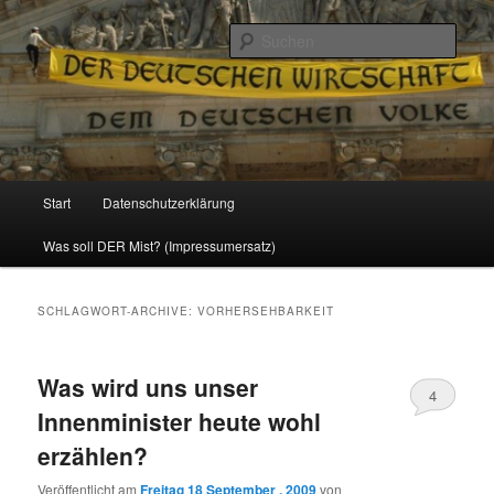
Politik, Wirtschaft, Soziales und Gesellschaft
Such
Reizzentrum
Hauptmenü
Start
Datenschutzerklärung
Zum
Zum
Was soll DER Mist? (Impressumersatz)
Inhalt
sekundären
wechseln
Inhalt
SCHLAGWORT-ARCHIVE:
VORHERSEHBARKEIT
wechseln
Was wird uns unser
4
Innenminister heute wohl
erzählen?
Veröffentlicht am
Freitag 18 September , 2009
von