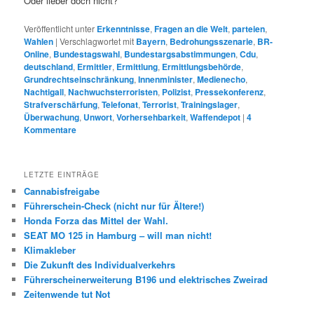
Oder lieber doch nicht?
Veröffentlicht unter
Erkenntnisse
,
Fragen an die Welt
,
parteien
,
Wahlen
|
Verschlagwortet mit
Bayern
,
Bedrohungsszenarie
,
BR-
Online
,
Bundestagswahl
,
Bundestargsabstimmungen
,
Cdu
,
deutschland
,
Ermittler
,
Ermittlung
,
Ermittlungsbehörde
,
Grundrechtseinschränkung
,
Innenminister
,
Medienecho
,
Nachtigall
,
Nachwuchsterroristen
,
Polizist
,
Pressekonferenz
,
Strafverschärfung
,
Telefonat
,
Terrorist
,
Trainingslager
,
Überwachung
,
Unwort
,
Vorhersehbarkeit
,
Waffendepot
|
4
Kommentare
LETZTE EINTRÄGE
Cannabisfreigabe
Führerschein-Check (nicht nur für Ältere!)
Honda Forza das Mittel der Wahl.
SEAT MO 125 in Hamburg – will man nicht!
Klimakleber
Die Zukunft des Individualverkehrs
Führerscheinerweiterung B196 und elektrisches Zweirad
Zeitenwende tut Not