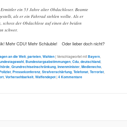
 Ermittler ein 53 Jahre alter Obdachloser. Beamte
stellt, als er ein Fahrrad stehlen wollte. Als er
e, schoss der Obdachlose auf einen der beiden
ihn schwer.
k! Mehr CDU! Mehr Schäuble! Oder lieber doch nicht?
agen an die Welt
,
parteien
,
Wahlen
|
Verschlagwortet mit
Bayern
,
undestagswahl
,
Bundestargsabstimmungen
,
Cdu
,
deutschland
,
ehörde
,
Grundrechtseinschränkung
,
Innenminister
,
Medienecho
,
Polizist
,
Pressekonferenz
,
Strafverschärfung
,
Telefonat
,
Terrorist
,
rt
,
Vorhersehbarkeit
,
Waffendepot
|
4
Kommentare