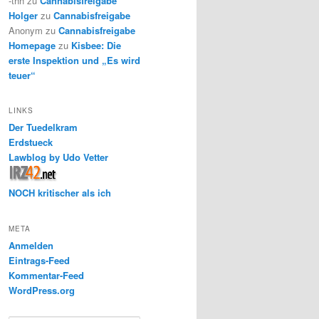
-thh
zu
Cannabisfreigabe
Holger
zu
Cannabisfreigabe
Anonym
zu
Cannabisfreigabe
Homepage
zu
Kisbee: Die
erste Inspektion und „Es wird
teuer“
LINKS
Der Tuedelkram
Erdstueck
Lawblog by Udo Vetter
NOCH kritischer als ich
META
Anmelden
Eintrags-Feed
Kommentar-Feed
WordPress.org