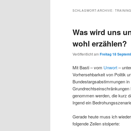
Inhalt
sekundären
SCHLAGWORT-ARCHIVE:
TRAININ
wechseln
Inhalt
Was wird uns un
wechseln
wohl erzählen?
Veröffentlicht am
Freitag 18 Septemb
Mit Basti – vom
Unwort
– unter
Vorhersehbarkeit von Politik u
Bundestargsabstimmungen in 
Grundrechtseinschränkungen I
genommen werden, die kurz d
Irgend ein Bedrohungsszenari
Gerade heute muss ich wieder 
folgende Zeilen stolperte: