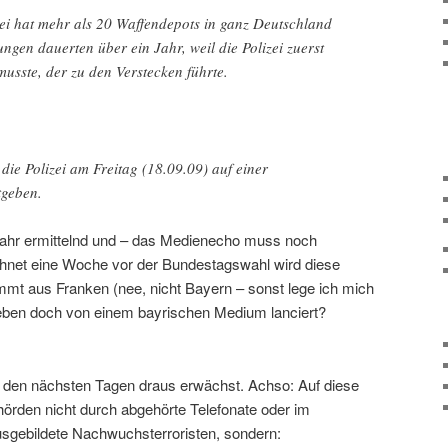
zei hat mehr als 20 Waffendepots in ganz Deutschland
ngen dauerten über ein Jahr, weil die Polizei zuerst
usste, der zu den Verstecken führte.
 die Polizei am Freitag (18.09.09) auf einer
tgeben.
Jahr ermittelnd und – das Medienecho muss noch
hnet eine Woche vor der Bundestagswahl wird diese
ommt aus Franken (nee, nicht Bayern – sonst lege ich mich
eben doch von einem bayrischen Medium lanciert?
n den nächsten Tagen draus erwächst. Achso: Auf diese
örden nicht durch abgehörte Telefonate oder im
usgebildete Nachwuchsterroristen, sondern: