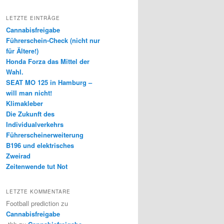
LETZTE EINTRÄGE
Cannabisfreigabe
Führerschein-Check (nicht nur
für Ältere!)
Honda Forza das Mittel der
Wahl.
SEAT MO 125 in Hamburg –
will man nicht!
Klimakleber
Die Zukunft des
Individualverkehrs
Führerscheinerweiterung
B196 und elektrisches
Zweirad
Zeitenwende tut Not
LETZTE KOMMENTARE
Football prediction
zu
Cannabisfreigabe