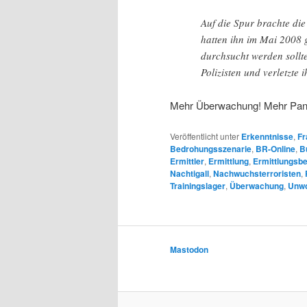
Auf die Spur brachte die
hatten ihn im Mai 2008 ge
durchsucht werden sollt
Polizisten und verletzte 
Mehr Überwachung! Mehr Pani
Veröffentlicht unter
Erkenntnisse
,
Fr
Bedrohungsszenarie
,
BR-Online
,
B
Ermittler
,
Ermittlung
,
Ermittlungsb
Nachtigall
,
Nachwuchsterroristen
,
Trainingslager
,
Überwachung
,
Unwo
Mastodon