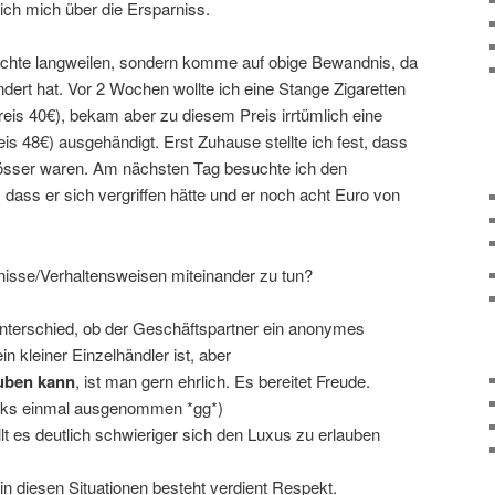
e ich mich über die Ersparniss.
Beichte langweilen, sondern komme auf obige Bewandnis, da
dert hat. Vor 2 Wochen wollte ich eine Stange Zigaretten
eis 40€), bekam aber zu diesem Preis irrtümlich eine
s 48€) ausgehändigt. Erst Zuhause stellte ich fest, dass
rösser waren. Am nächsten Tag besuchte ich den
 dass er sich vergriffen hätte und er noch acht Euro von
nisse/Verhaltensweisen miteinander zu tun?
nterschied, ob der Geschäftspartner ein anonymes
 kleiner Einzelhändler ist, aber
uben kann
, ist man gern ehrlich. Es bereitet Freude.
cks einmal ausgenommen *gg*)
llt es deutlich schwieriger sich den Luxus zu erlauben
in diesen Situationen besteht verdient Respekt.