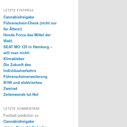
LETZTE EINTRÄGE
Cannabisfreigabe
Führerschein-Check (nicht nur
für Ältere!)
Honda Forza das Mittel der
Wahl.
SEAT MO 125 in Hamburg –
will man nicht!
Klimakleber
Die Zukunft des
Individualverkehrs
Führerscheinerweiterung
B196 und elektrisches
Zweirad
Zeitenwende tut Not
LETZTE KOMMENTARE
Football prediction
zu
Cannabisfreigabe