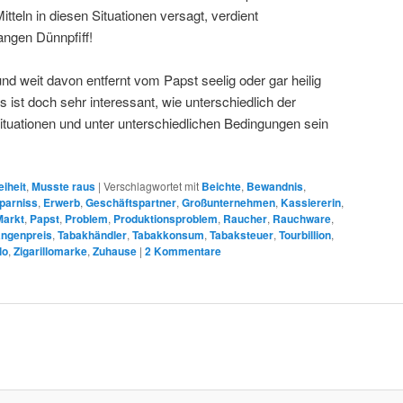
tteln in diesen Situationen versagt, verdient
angen Dünnpfiff!
und weit davon entfernt vom Papst seelig oder gar heilig
ist doch sehr interessant, wie unterschiedlich der
ituationen und unter unterschiedlichen Bedingungen sein
eiheit
,
Musste raus
|
Verschlagwortet mit
Beichte
,
Bewandnis
,
parniss
,
Erwerb
,
Geschäftspartner
,
Großunternehmen
,
Kassiererin
,
Markt
,
Papst
,
Problem
,
Produktionsproblem
,
Raucher
,
Rauchware
,
angenpreis
,
Tabakhändler
,
Tabakkonsum
,
Tabaksteuer
,
Tourbillion
,
lo
,
Zigarillomarke
,
Zuhause
|
2
Kommentare