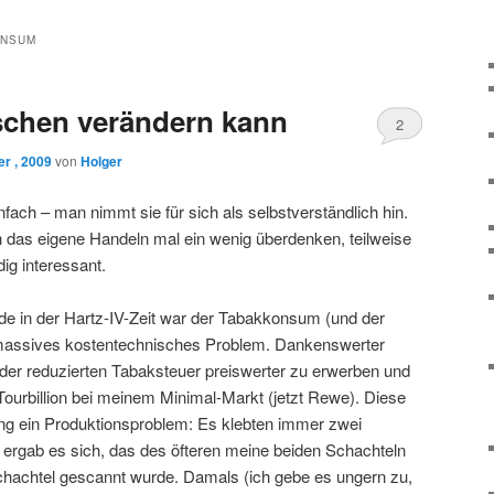
ONSUM
chen verändern kann
2
r , 2009
von
Holger
nfach – man nimmt sie für sich als selbstverständlich hin.
 das eigene Handeln mal ein wenig überdenken, teilweise
ig interessant.
ade in der Hartz-IV-Zeit war der Tabakkonsum (und der
massives kostentechnisches Problem. Dankenswerter
 der reduzierten Tabaksteuer preiswerter zu erwerben und
Tourbillion bei meinem Minimal-Markt (jetzt Rewe). Diese
lang ein Produktionsproblem: Es klebten immer zwei
rgab es sich, das des öfteren meine beiden Schachteln
Schachtel gescannt wurde. Damals (ich gebe es ungern zu,