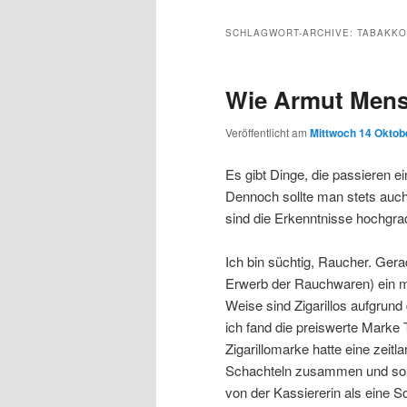
Inhalt
sekundären
SCHLAGWORT-ARCHIVE:
TABAKK
wechseln
Inhalt
Wie Armut Mens
wechseln
Veröffentlicht am
Mittwoch 14 Oktobe
Es gibt Dinge, die passieren ei
Dennoch sollte man stets auch
sind die Erkenntnisse hochgrad
Ich bin süchtig, Raucher. Ger
Erwerb der Rauchwaren) ein 
Weise sind Zigarillos aufgrund
ich fand die preiswerte Marke 
Zigarillomarke hatte eine zeit
Schachteln zusammen und so e
von der Kassiererin als eine 