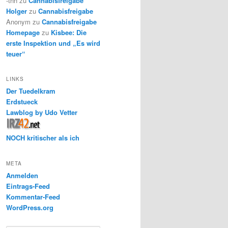
-thh
zu
Cannabisfreigabe
Holger
zu
Cannabisfreigabe
Anonym
zu
Cannabisfreigabe
Homepage
zu
Kisbee: Die
erste Inspektion und „Es wird
teuer“
LINKS
Der Tuedelkram
Erdstueck
Lawblog by Udo Vetter
NOCH kritischer als ich
META
Anmelden
Eintrags-Feed
Kommentar-Feed
WordPress.org