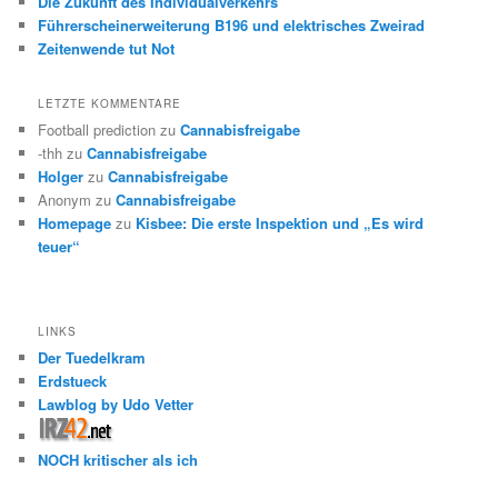
Die Zukunft des Individualverkehrs
Führerscheinerweiterung B196 und elektrisches Zweirad
Zeitenwende tut Not
LETZTE KOMMENTARE
Football prediction
zu
Cannabisfreigabe
-thh
zu
Cannabisfreigabe
Holger
zu
Cannabisfreigabe
Anonym
zu
Cannabisfreigabe
Homepage
zu
Kisbee: Die erste Inspektion und „Es wird
teuer“
LINKS
Der Tuedelkram
Erdstueck
Lawblog by Udo Vetter
NOCH kritischer als ich