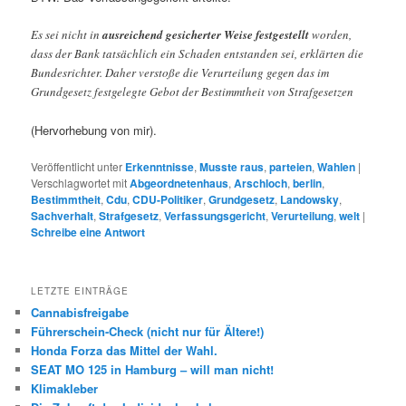
Es sei nicht in
ausreichend gesicherter Weise festgestellt
worden,
dass der Bank tatsächlich ein Schaden entstanden sei, erklärten die
Bundesrichter. Daher verstoße die Verurteilung gegen das im
Grundgesetz festgelegte Gebot der Bestimmtheit von Strafgesetzen
(Hervorhebung von mir).
Veröffentlicht unter
Erkenntnisse
,
Musste raus
,
parteien
,
Wahlen
|
Verschlagwortet mit
Abgeordnetenhaus
,
Arschloch
,
berlin
,
Bestimmtheit
,
Cdu
,
CDU-Politiker
,
Grundgesetz
,
Landowsky
,
Sachverhalt
,
Strafgesetz
,
Verfassungsgericht
,
Verurteilung
,
welt
|
Schreibe eine Antwort
LETZTE EINTRÄGE
Cannabisfreigabe
Führerschein-Check (nicht nur für Ältere!)
Honda Forza das Mittel der Wahl.
SEAT MO 125 in Hamburg – will man nicht!
Klimakleber