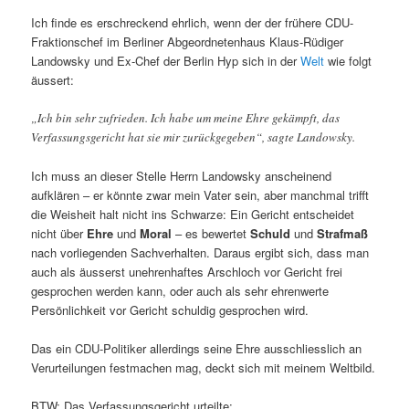
Ich finde es erschreckend ehrlich, wenn der der frühere CDU-
Fraktionschef im Berliner Abgeordnetenhaus Klaus-Rüdiger
Landowsky und Ex-Chef der Berlin Hyp sich in der
Welt
wie folgt
äussert:
„Ich bin sehr zufrieden. Ich habe um meine Ehre gekämpft, das
Verfassungsgericht hat sie mir zurückgegeben“, sagte Landowsky.
Ich muss an dieser Stelle Herrn Landowsky anscheinend
aufklären – er könnte zwar mein Vater sein, aber manchmal trifft
die Weisheit halt nicht ins Schwarze: Ein Gericht entscheidet
nicht über
Ehre
und
Moral
– es bewertet
Schuld
und
Strafmaß
nach vorliegenden Sachverhalten. Daraus ergibt sich, dass man
auch als äusserst unehrenhaftes Arschloch vor Gericht frei
gesprochen werden kann, oder auch als sehr ehrenwerte
Persönlichkeit vor Gericht schuldig gesprochen wird.
Das ein CDU-Politiker allerdings seine Ehre ausschliesslich an
Verurteilungen festmachen mag, deckt sich mit meinem Weltbild.
BTW: Das Verfassungsgericht urteilte: