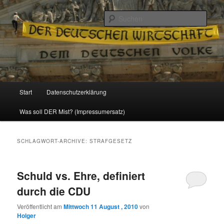
Politik, Wirtschaft, Soziales und Gesellschaft
Such
Reizzentrum
Hauptmenü
Start
Datenschutzerklärung
Zum
Zum
Was soll DER Mist? (Impressumersatz)
Inhalt
sekundären
wechseln
Inhalt
SCHLAGWORT-ARCHIVE:
STRAFGESETZ
wechseln
Schuld vs. Ehre, definiert
durch die CDU
Veröffentlicht am
Mittwoch 11 August , 2010
von
Holger