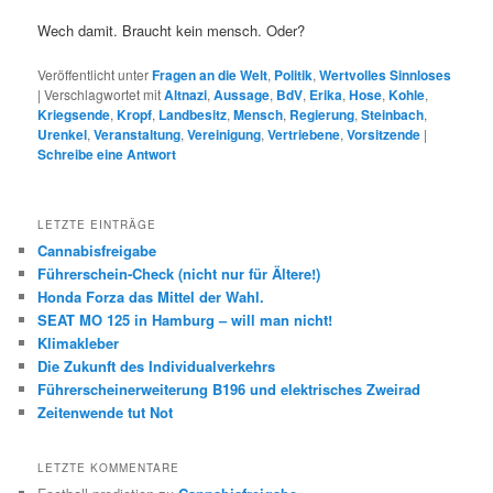
Wech damit. Braucht kein mensch. Oder?
Veröffentlicht unter
Fragen an die Welt
,
Politik
,
Wertvolles Sinnloses
|
Verschlagwortet mit
Altnazi
,
Aussage
,
BdV
,
Erika
,
Hose
,
Kohle
,
Kriegsende
,
Kropf
,
Landbesitz
,
Mensch
,
Regierung
,
Steinbach
,
Urenkel
,
Veranstaltung
,
Vereinigung
,
Vertriebene
,
Vorsitzende
|
Schreibe eine Antwort
LETZTE EINTRÄGE
Cannabisfreigabe
Führerschein-Check (nicht nur für Ältere!)
Honda Forza das Mittel der Wahl.
SEAT MO 125 in Hamburg – will man nicht!
Klimakleber
Die Zukunft des Individualverkehrs
Führerscheinerweiterung B196 und elektrisches Zweirad
Zeitenwende tut Not
LETZTE KOMMENTARE