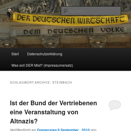
Politik, Wirtschaft, Soziales und Gesellschaft
Such
Reizzentrum
Hauptmenü
Start
Datenschutzerklärung
Zum
Zum
Was soll DER Mist? (Impressumersatz)
Inhalt
sekundären
wechseln
Inhalt
SCHLAGWORT-ARCHIVE:
STEINBACH
wechseln
Ist der Bund der Vertriebenen
eine Veranstaltung von
Altnazis?
Veröffentlicht am
Donnerstag 9 September , 2010
von