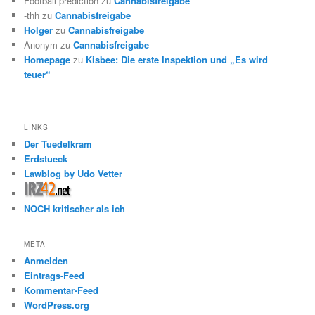
Football prediction
zu
Cannabisfreigabe
-thh
zu
Cannabisfreigabe
Holger
zu
Cannabisfreigabe
Anonym
zu
Cannabisfreigabe
Homepage
zu
Kisbee: Die erste Inspektion und „Es wird
teuer“
LINKS
Der Tuedelkram
Erdstueck
Lawblog by Udo Vetter
NOCH kritischer als ich
META
Anmelden
Eintrags-Feed
Kommentar-Feed
WordPress.org