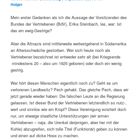
Holger
Mein erster Gedanken als ich die Aussage der Vorsitzenden des
Bundes der Vertriebenen (BdV), Erika Steinbach, las, war: Ist
das ein ewig-Gestrige?
Aber die Altnazis sind mittlerweile weitestgehend in Südamerika
an Altersschwäche gestorben. Wer sich heute noch als
Vertriebener bezeichnet ist entweder sehr alt (bei Kriegsende
mindestens 20 – also um 1925 geboren) oder doch ein wenig
gestrig.
Wer hört diesen Menschen eigentlich noch zu? Geht es um
verlorenen Landbesitz? Pech gehabt. Das gleiche Pech, dass wir
jetzt gerade wieder haben: Die falschen Leute an die Regierung
gelassen. Ist dieser Bund der Vertriebenen letztendlich so nutz-,
wert und sinnlos wie ein Kropf? Diese Vereinigung existiert doch
nur, um etwaige staatliche Unterstützungen (wir armen
Vertriebenen – naja, die Urenkel derjenigen, aber her mit der
Kohle) abzugreifen, sich tolle Titel (Funktionär) geben zu können
und einen auf dicke Hose zu machen.