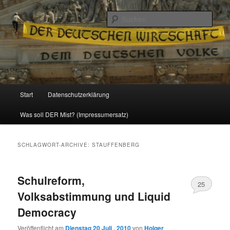
Politik, Wirtschaft, Soziales und Gesellschaft
Such
Reizzentrum
Hauptmenü
Start
Datenschutzerklärung
Zum
Zum
Was soll DER Mist? (Impressumersatz)
Inhalt
sekundären
wechseln
Inhalt
SCHLAGWORT-ARCHIVE:
STAUFFENBERG
wechseln
Schulreform,
25
Volksabstimmung und Liquid
Democracy
Veröffentlicht am
Dienstag 20 Juli , 2010
von
Holger