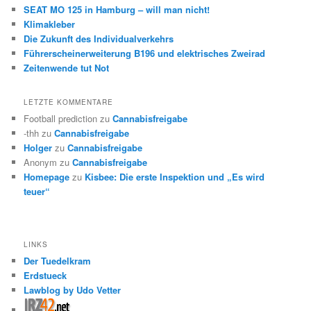
SEAT MO 125 in Hamburg – will man nicht!
Klimakleber
Die Zukunft des Individualverkehrs
Führerscheinerweiterung B196 und elektrisches Zweirad
Zeitenwende tut Not
LETZTE KOMMENTARE
Football prediction
zu
Cannabisfreigabe
-thh
zu
Cannabisfreigabe
Holger
zu
Cannabisfreigabe
Anonym
zu
Cannabisfreigabe
Homepage
zu
Kisbee: Die erste Inspektion und „Es wird
teuer“
LINKS
Der Tuedelkram
Erdstueck
Lawblog by Udo Vetter