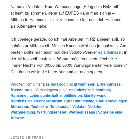
Na bravo Vodafon. Eure Werbeaussage „Bring dein Netz mit“
scheint zu stimmen, denn auf EURES kann man sich ja –
Mittags in Hamburg – nicht verlassen. Gut, dass ich Hansenet
als Alternative habe.
Ich überlege gerade, ob ich mal Arbeiten im RZ anleiern soll, so
schön zur Mittagszeit. Meinen Kunden wird das ja egal sein. Am
besten sollte man auch mal den Vodafon-Server
esistdeinezeit
in
der Mittagszeit abstellen. Warum müssen unsere Techniker
immer Nachts von 00:00 bis 06:00 Wartungsfenster vereinbaren?
Da können wir ja die teure Nachtarbeit auch sparen.
Veröffentlicht unter
Das darf doch nicht wahr sein
,
Erkenntnisse
,
Musste raus
|
Verschlagwortet mit
esistdeinezeit
,
hamburg
,
Hansenet
,
Lebensunterhalt
,
mobiltelefon
,
Monitorwand
,
Notdienstler
,
Rechenzentrum
,
Sprachmitteilung
,
Statusmeldungen
,
Störstatus
,
Techniker
,
Totalausfall
,
Vodafail
,
Vodafon
,
Warnmeldung
,
Wartungsfenster
,
Werbeaussage
|
Schreibe eine
Antwort
LETZTE EINTRÄGE