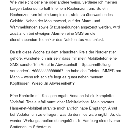
Wie vielleicht der eine oder andere weiss, verdiene ich meinen
kargen Lebensunterhalt in einem Rechenzentrum. So ein
Rechenzentrum ist ein komplexes, stets zu überwachendes
Gebilde. Neben der Monitorwand, auf der Alarm- und
Warnmeldungen sowie Statusmeldungen angezeigt werden, wird
zusätzlich bei etwaigen Alarmen eine SMS an die
diensthabenden Techniker des Notdienstes verschickt.
Da ich diese Woche zu dem erlauchten Kreis der Notdienstler
gehöre, wunderte ich mir sehr dass mir mein Mobiltelefon eine
SMS sandte:“Ein Anruf in Abwesenheit – Sprachmitteilung
vorhanden“. Häääääääääääää? Ich habe das Telefon IMMER am
Mann – wenn ich schlafe liegt es quasi neben meinem
Kopfkissen. Wieso „In Abwesenheit“?
Eine Kontrolle mit Kollegen ergab: Vodafon ist ein kompletter
Vodafail. Totalausfall sämtlicher Mobiltelefone. Mein privates
Hansenet-Mobilteil strahlte mich an:“Ich habe Empfang“. Anruf
bei Vodafon um zu erfragen, was da denn los wäre ergibt: Ja, da
werden Wartungsarbeiten durchgeführt. In Hamburg sind diverse
Stationen im Störstatus.