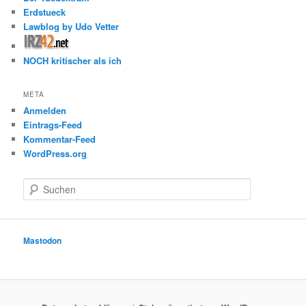
Erdstueck
Lawblog by Udo Vetter
NOCH kritischer als ich
META
Anmelden
Eintrags-Feed
Kommentar-Feed
WordPress.org
S
u
c
h
e
Mastodon
n