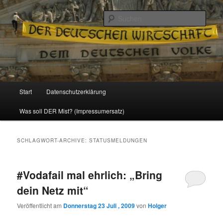
Politik, Wirtschaft, Soziales und Gesellschaft
Such
Reizzentrum
Hauptmenü
Start
Datenschutzerklärung
Zum
Zum
Was soll DER Mist? (Impressumersatz)
Inhalt
sekundären
wechseln
Inhalt
SCHLAGWORT-ARCHIVE:
STATUSMELDUNGEN
wechseln
#Vodafail mal ehrlich: „Bring
dein Netz mit“
Veröffentlicht am
Donnerstag 23 Juli , 2009
von
Holger