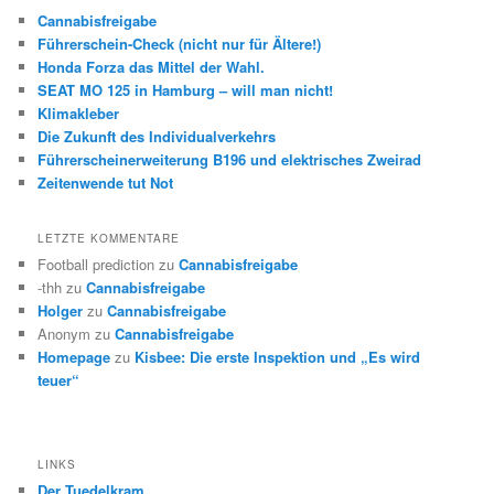
Cannabisfreigabe
Führerschein-Check (nicht nur für Ältere!)
Honda Forza das Mittel der Wahl.
SEAT MO 125 in Hamburg – will man nicht!
Klimakleber
Die Zukunft des Individualverkehrs
Führerscheinerweiterung B196 und elektrisches Zweirad
Zeitenwende tut Not
LETZTE KOMMENTARE
Football prediction
zu
Cannabisfreigabe
-thh
zu
Cannabisfreigabe
Holger
zu
Cannabisfreigabe
Anonym
zu
Cannabisfreigabe
Homepage
zu
Kisbee: Die erste Inspektion und „Es wird
teuer“
LINKS
Der Tuedelkram