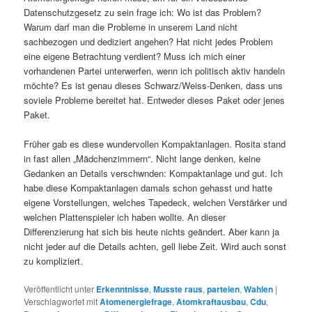
Datenschutzgesetz zu sein frage ich: Wo ist das Problem?
Warum darf man die Probleme in unserem Land nicht
sachbezogen und dediziert angehen? Hat nicht jedes Problem
eine eigene Betrachtung verdient? Muss ich mich einer
vorhandenen Partei unterwerfen, wenn ich politisch aktiv handeln
möchte? Es ist genau dieses Schwarz/Weiss-Denken, dass uns
soviele Probleme bereitet hat. Entweder dieses Paket oder jenes
Paket.
Früher gab es diese wundervollen Kompaktanlagen. Rosita stand
in fast allen „Mädchenzimmern“. Nicht lange denken, keine
Gedanken an Details verschwnden: Kompaktanlage und gut. Ich
habe diese Kompaktanlagen damals schon gehasst und hatte
eigene Vorstellungen, welches Tapedeck, welchen Verstärker und
welchen Plattenspieler ich haben wollte. An dieser
Differenzierung hat sich bis heute nichts geändert. Aber kann ja
nicht jeder auf die Details achten, gell liebe Zeit. Wird auch sonst
zu kompliziert.
Veröffentlicht unter
Erkenntnisse
,
Musste raus
,
parteien
,
Wahlen
|
Verschlagwortet mit
Atomenergiefrage
,
Atomkraftausbau
,
Cdu
,