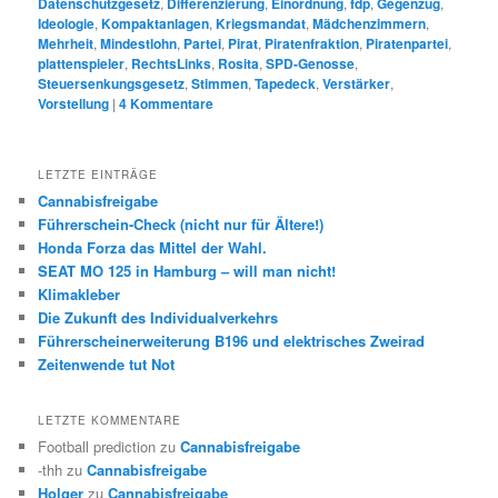
Datenschutzgesetz
,
Differenzierung
,
Einordnung
,
fdp
,
Gegenzug
,
Ideologie
,
Kompaktanlagen
,
Kriegsmandat
,
Mädchenzimmern
,
Mehrheit
,
Mindestlohn
,
Partei
,
Pirat
,
Piratenfraktion
,
Piratenpartei
,
plattenspieler
,
RechtsLinks
,
Rosita
,
SPD-Genosse
,
Steuersenkungsgesetz
,
Stimmen
,
Tapedeck
,
Verstärker
,
Vorstellung
|
4
Kommentare
LETZTE EINTRÄGE
Cannabisfreigabe
Führerschein-Check (nicht nur für Ältere!)
Honda Forza das Mittel der Wahl.
SEAT MO 125 in Hamburg – will man nicht!
Klimakleber
Die Zukunft des Individualverkehrs
Führerscheinerweiterung B196 und elektrisches Zweirad
Zeitenwende tut Not
LETZTE KOMMENTARE
Football prediction
zu
Cannabisfreigabe
-thh
zu
Cannabisfreigabe
Holger
zu
Cannabisfreigabe