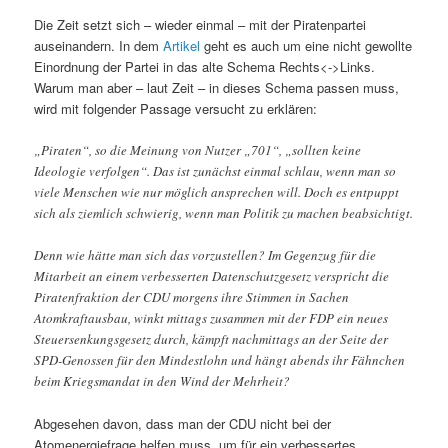
Die Zeit setzt sich – wieder einmal – mit der Piratenpartei
auseinandern. In dem
Artikel
geht es auch um eine nicht gewollte
Einordnung der Partei in das alte Schema Rechts<->Links.
Warum man aber – laut Zeit – in dieses Schema passen muss,
wird mit folgender Passage versucht zu erklären:
„Piraten“, so die Meinung von Nutzer „701“, „sollten keine
Ideologie verfolgen“. Das ist zunächst einmal schlau, wenn man so
viele Menschen wie nur möglich ansprechen will. Doch es entpuppt
sich als ziemlich schwierig, wenn man Politik zu machen beabsichtigt.
Denn wie hätte man sich das vorzustellen? Im Gegenzug für die
Mitarbeit an einem verbesserten Datenschutzgesetz verspricht die
Piratenfraktion der CDU morgens ihre Stimmen in Sachen
Atomkraftausbau, winkt mittags zusammen mit der FDP ein neues
Steuersenkungsgesetz durch, kämpft nachmittags an der Seite der
SPD-Genossen für den Mindestlohn und hängt abends ihr Fähnchen
beim Kriegsmandat in den Wind der Mehrheit?
Abgesehen davon, dass man der CDU nicht bei der
Atomenergiefrage helfen muss, um für ein verbessertes