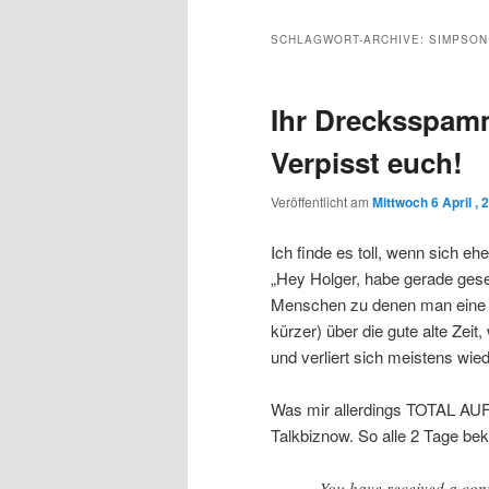
Inhalt
sekundären
SCHLAGWORT-ARCHIVE:
SIMPSON
wechseln
Inhalt
Ihr Drecksspam
wechseln
Verpisst euch!
Veröffentlicht am
Mittwoch 6 April , 
Ich finde es toll, wenn sich e
„Hey Holger, habe gerade gese
Menschen zu denen man eine ir
kürzer) über die gute alte Zeit,
und verliert sich meistens wie
Was mir allerdings TOTAL A
Talkbiznow. So alle 2 Tage be
You have received a con