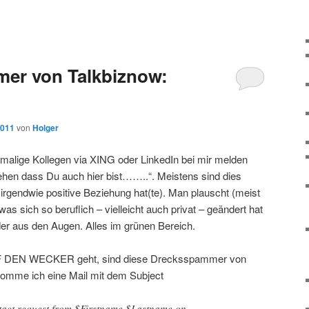
mer von Talkbiznow:
2011
von
Holger
hemalige Kollegen via XING oder LinkedIn bei mir melden
hen dass Du auch hier bist……..“. Meistens sind dies
gendwie positive Beziehung hat(te). Man plauscht (meist
 was sich so beruflich – vielleicht auch privat – geändert hat
der aus den Augen. Alles im grünen Bereich.
UF DEN WECKER geht, sind diese Drecksspammer von
komme ich eine Mail mit dem Subject
tact request from $Firstname $Lastname on