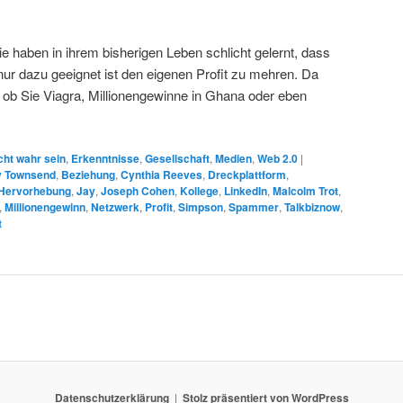
ie haben in ihrem bisherigen Leben schlicht gelernt, dass
 nur dazu geeignet ist den eigenen Profit zu mehren. Da
l ob Sie Viagra, Millionengewinne in Ghana oder eben
cht wahr sein
,
Erkenntnisse
,
Gesellschaft
,
Medien
,
Web 2.0
|
y Townsend
,
Beziehung
,
Cynthia Reeves
,
Dreckplattform
,
Hervorhebung
,
Jay
,
Joseph Cohen
,
Kollege
,
LinkedIn
,
Malcolm Trot
,
,
Millionengewinn
,
Netzwerk
,
Profit
,
Simpson
,
Spammer
,
Talkbiznow
,
t
Datenschutzerklärung
Stolz präsentiert von WordPress