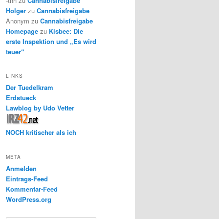
-thh
zu
Cannabisfreigabe
Holger
zu
Cannabisfreigabe
Anonym
zu
Cannabisfreigabe
Homepage
zu
Kisbee: Die
erste Inspektion und „Es wird
teuer“
LINKS
Der Tuedelkram
Erdstueck
Lawblog by Udo Vetter
NOCH kritischer als ich
META
Anmelden
Eintrags-Feed
Kommentar-Feed
WordPress.org