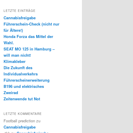
LETZTE EINTRÄGE
Cannabisfreigabe
Führerschein-Check (nicht nur
für Ältere!)
Honda Forza das Mittel der
Wahl.
SEAT MO 125 in Hamburg –
will man nicht!
Klimakleber
Die Zukunft des
Individualverkehrs
Führerscheinerweiterung
B196 und elektrisches
Zweirad
Zeitenwende tut Not
LETZTE KOMMENTARE
Football prediction
zu
Cannabisfreigabe