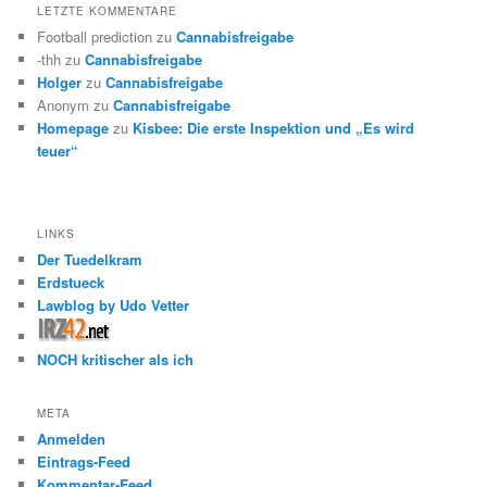
LETZTE KOMMENTARE
Football prediction
zu
Cannabisfreigabe
-thh
zu
Cannabisfreigabe
Holger
zu
Cannabisfreigabe
Anonym
zu
Cannabisfreigabe
Homepage
zu
Kisbee: Die erste Inspektion und „Es wird
teuer“
LINKS
Der Tuedelkram
Erdstueck
Lawblog by Udo Vetter
NOCH kritischer als ich
META
Anmelden
Eintrags-Feed
Kommentar-Feed