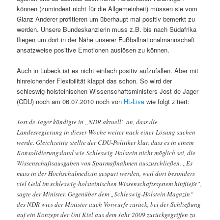
können (zumindest nicht für die Allgemeinheit) müssen sie vom
Glanz Anderer profitieren um überhaupt mal positiv bemerkt zu
werden. Unsere Bundeskanzlerin muss z.B. bis nach Südafrika
fliegen um dort in der Nähe unserer Fußballnationalmannschaft
ansatzweise positive Emotionen auslösen zu können.
Auch in Lübeck ist es nicht einfach positiv aufzufallen. Aber mit
hinreichender Flexibilität klappt das schon. So wird der
schleswig-holsteinischen Wissenschaftsministers Jost de Jager
(CDU) noch am 06.07.2010 noch von
HL-Live
wie folgt zitiert:
Jost de Jager kündigte in „NDR aktuell“ an, dass die
Landesregierung in dieser Woche weiter nach einer Lösung suchen
werde. Gleichzeitig stellte der CDU-Politiker klar, dass es in einem
Konsolidierungsland wie Schleswig-Holstein nicht möglich sei, die
Wissenschaftsausgaben von Sparmaßnahmen auszuschließen. „Es
muss in der Hochschulmedizin gespart werden, weil dort besonders
viel Geld im schleswig-holsteinischen Wissenschaftssystem hinfließt“,
sagte der Minister. Gegenüber dem „Schleswig-Holstein Magazin“
des NDR wies der Minister auch Vorwürfe zurück, bei der Schließung
auf ein Konzept der Uni Kiel aus dem Jahr 2009 zurückgegriffen zu