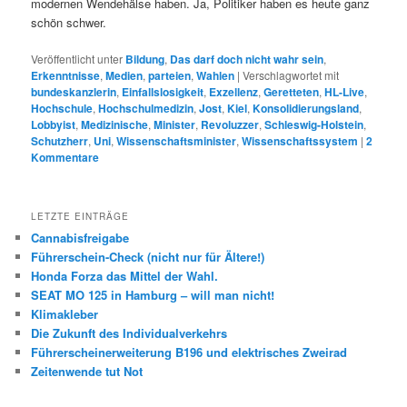
modernen Wendehälse haben. Ja, Politiker haben es heute ganz
schön schwer.
Veröffentlicht unter
Bildung
,
Das darf doch nicht wahr sein
,
Erkenntnisse
,
Medien
,
parteien
,
Wahlen
|
Verschlagwortet mit
bundeskanzlerin
,
Einfallslosigkeit
,
Exzellenz
,
Geretteten
,
HL-Live
,
Hochschule
,
Hochschulmedizin
,
Jost
,
Kiel
,
Konsolidierungsland
,
Lobbyist
,
Medizinische
,
Minister
,
Revoluzzer
,
Schleswig-Holstein
,
Schutzherr
,
Uni
,
Wissenschaftsminister
,
Wissenschaftssystem
|
2
Kommentare
LETZTE EINTRÄGE
Cannabisfreigabe
Führerschein-Check (nicht nur für Ältere!)
Honda Forza das Mittel der Wahl.
SEAT MO 125 in Hamburg – will man nicht!
Klimakleber
Die Zukunft des Individualverkehrs
Führerscheinerweiterung B196 und elektrisches Zweirad
Zeitenwende tut Not