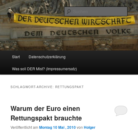
Politik, Wirtschaft, Soziales und Gesellschaft
Such
Reizzentrum
Hauptmenü
Start
Datenschutzerklärung
Zum
Zum
Was soll DER Mist? (Impressumersatz)
Inhalt
sekundären
wechseln
Inhalt
SCHLAGWORT-ARCHIVE:
RETTUNGSPAKT
wechseln
Warum der Euro einen
Rettungspakt brauchte
Veröffentlicht am
Montag 10 Mai , 2010
von
Holger