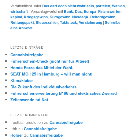
Veröffentlicht unter
Das darf doch nicht wahr sein
,
parteien
,
Wahlen
,
wirtschaft
|
Verschlagwortet mit
Bank
,
Dax
,
Europa
,
Finanzwerten
,
kapital
,
Kriegsgewinn
,
Kursgewinn
,
NasdaqÂ
,
Rekordgewinn
,
Rettungspakt
,
Steuerzahler
,
Taktstock
,
Versicherung
|
Schreibe
eine Antwort
LETZTE EINTRÄGE
Cannabisfreigabe
Führerschein-Check (nicht nur für Ältere!)
Honda Forza das Mittel der Wahl.
SEAT MO 125 in Hamburg – will man nicht!
Klimakleber
Die Zukunft des Individualverkehrs
Führerscheinerweiterung B196 und elektrisches Zweirad
Zeitenwende tut Not
LETZTE KOMMENTARE
Football prediction
zu
Cannabisfreigabe
-thh
zu
Cannabisfreigabe
Holger
zu
Cannabisfreigabe