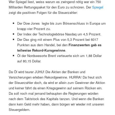
Wer Spiegel liest, weiss warum es zwingend nötig war ein 750
Milliarden Rettungspaket für den Euro zu schnüren. Der
Spiegel
zeigt die positiven Folgen für die Steuerzahler:
Der Dow Jones legte bis zum Börsenschluss in Europa um
knapp vier Prozent zu.
Der Index der Technologiebörse Nasdaq um 4,5 Prozent.
Der Dax ging mit einem Plus von 5,3 Prozent bei 6017
Punkten aus dem Handel, bei den
Finanzwerten gab es
teilweise Rekord-Kursgewinne
.
Öl der Nordseesorte Brent verteuerte sich um 1,88 Dollar
auf 80,15 Dollar.
Da Öl wird teurer JUHU! Die Aktien der Banken und
Versicherungen erleben Rekordgewinne. HURRA! Da freut sich
der Steuerzahler doch, da wird er allein zum Gewinner der Aktion
und keiner fährt da einen Kriegsgewinn auf seinem Rücken ein.
Da soll noch mal jemand behaupten die Regierungen würden
nach dem Taktstock des Kapitals tanzen. Und wenn die Banken
dann kein Geld mehr haben, dann bürgen wir wieder mit unseren
Steuergeldern.