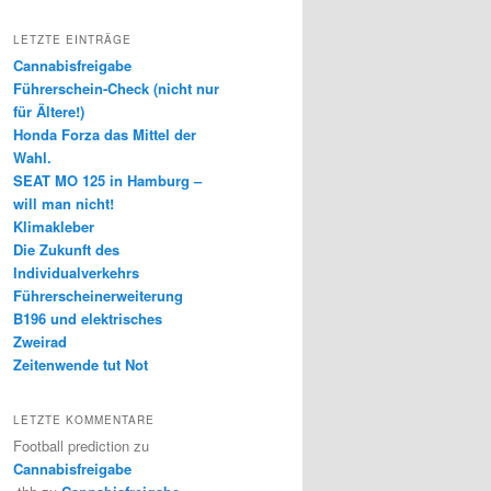
LETZTE EINTRÄGE
Cannabisfreigabe
Führerschein-Check (nicht nur
für Ältere!)
Honda Forza das Mittel der
Wahl.
SEAT MO 125 in Hamburg –
will man nicht!
Klimakleber
Die Zukunft des
Individualverkehrs
Führerscheinerweiterung
B196 und elektrisches
Zweirad
Zeitenwende tut Not
LETZTE KOMMENTARE
Football prediction
zu
Cannabisfreigabe