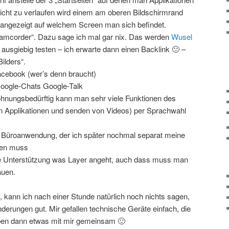
icht zu verlaufen wird einem am oberen Bildschirmrand
“ angezeigt auf welchem Screen man sich befindet.
Camcorder“. Dazu sage ich mal gar nix. Das werden
Wusel
ausgiebig testen – ich erwarte dann einen Backlink 🙂 –
Bilders“.
acebook (wer’s denn braucht)
Google-Chats Google-Talk
nungsbedürftig kann man sehr viele Funktionen des
von Applikationen und senden von Videos) per Sprachwahl
ue Büroanwendung, der ich später nochmal separat meine
ken muss
 Unterstützung was Layer angeht, auch dass muss man
auen.
t, kann ich nach einer Stunde natürlich noch nichts sagen,
nderungen gut. Mir gefallen technische Geräte einfach, die
aben dann etwas mit mir gemeinsam 🙂