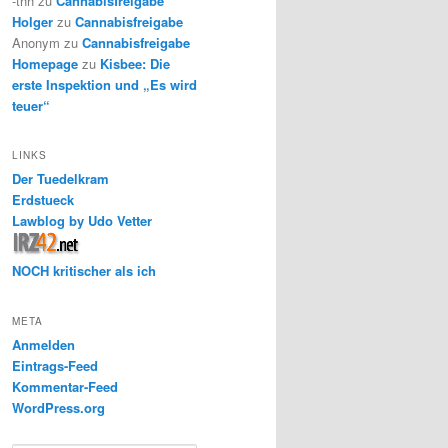
-thh
zu
Cannabisfreigabe
Holger
zu
Cannabisfreigabe
Anonym
zu
Cannabisfreigabe
Homepage
zu
Kisbee: Die
erste Inspektion und „Es wird
teuer“
LINKS
Der Tuedelkram
Erdstueck
Lawblog by Udo Vetter
NOCH kritischer als ich
META
Anmelden
Eintrags-Feed
Kommentar-Feed
WordPress.org