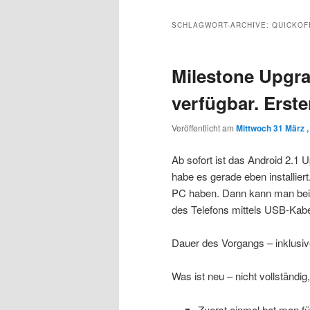
Inhalt
sekundären
SCHLAGWORT-ARCHIVE:
QUICKOF
wechseln
Inhalt
Milestone Upgra
wechseln
verfügbar. Erste
Veröffentlicht am
Mittwoch 31 März ,
Ab sofort ist das Android 2.1 U
habe es gerade eben installier
PC haben. Dann kann man be
des Telefons mittels USB-Kabe
Dauer des Vorgangs – inklusi
Was ist neu – nicht vollständig
Zuerst einmal hat man fü