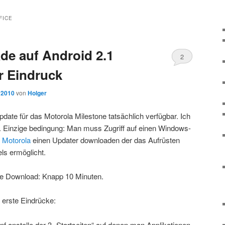
FICE
de auf Android 2.1
2
r Eindruck
 2010
von
Holger
pdate für das Motorola Milestone tatsächlich verfügbar. Ich
t. Einzige bedingung: Man muss Zugriff auf einen Windows-
i
Motorola
einen Updater downloaden der das Aufrüsten
ls ermöglicht.
ve Download: Knapp 10 Minuten.
, erste Eindrücke:
nf anstelle der 3 „Startseiten“ auf denen man Applikationen