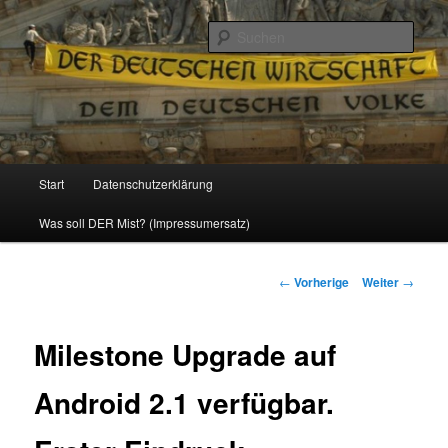
Politik, Wirtschaft, Soziales und Gesellschaft
Such
Reizzentrum
Hauptmenü
Start
Datenschutzerklärung
Zum
Was soll DER Mist? (Impressumersatz)
Inhalt
wechseln
Beitrags-
←
Vorherige
Weiter
→
Navigation
Milestone Upgrade auf
Android 2.1 verfügbar.