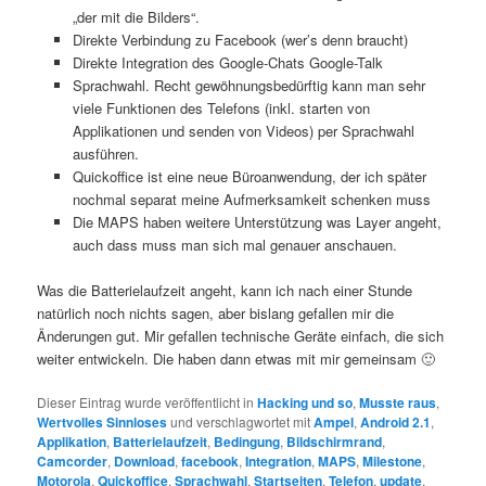
„der mit die Bilders“.
Direkte Verbindung zu Facebook (wer’s denn braucht)
Direkte Integration des Google-Chats Google-Talk
Sprachwahl. Recht gewöhnungsbedürftig kann man sehr
viele Funktionen des Telefons (inkl. starten von
Applikationen und senden von Videos) per Sprachwahl
ausführen.
Quickoffice ist eine neue Büroanwendung, der ich später
nochmal separat meine Aufmerksamkeit schenken muss
Die MAPS haben weitere Unterstützung was Layer angeht,
auch dass muss man sich mal genauer anschauen.
Was die Batterielaufzeit angeht, kann ich nach einer Stunde
natürlich noch nichts sagen, aber bislang gefallen mir die
Änderungen gut. Mir gefallen technische Geräte einfach, die sich
weiter entwickeln. Die haben dann etwas mit mir gemeinsam 🙂
Dieser Eintrag wurde veröffentlicht in
Hacking und so
,
Musste raus
,
Wertvolles Sinnloses
und verschlagwortet mit
Ampel
,
Android 2.1
,
Applikation
,
Batterielaufzeit
,
Bedingung
,
Bildschirmrand
,
Camcorder
,
Download
,
facebook
,
Integration
,
MAPS
,
Milestone
,
Motorola
,
Quickoffice
,
Sprachwahl
,
Startseiten
,
Telefon
,
update
,