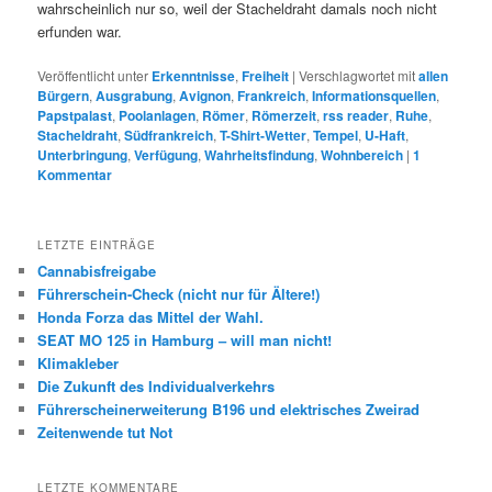
wahrscheinlich nur so, weil der Stacheldraht damals noch nicht
erfunden war.
Veröffentlicht unter
Erkenntnisse
,
Freiheit
|
Verschlagwortet mit
allen
Bürgern
,
Ausgrabung
,
Avignon
,
Frankreich
,
Informationsquellen
,
Papstpalast
,
Poolanlagen
,
Römer
,
Römerzeit
,
rss reader
,
Ruhe
,
Stacheldraht
,
Südfrankreich
,
T-Shirt-Wetter
,
Tempel
,
U-Haft
,
Unterbringung
,
Verfügung
,
Wahrheitsfindung
,
Wohnbereich
|
1
Kommentar
LETZTE EINTRÄGE
Cannabisfreigabe
Führerschein-Check (nicht nur für Ältere!)
Honda Forza das Mittel der Wahl.
SEAT MO 125 in Hamburg – will man nicht!
Klimakleber
Die Zukunft des Individualverkehrs
Führerscheinerweiterung B196 und elektrisches Zweirad
Zeitenwende tut Not
LETZTE KOMMENTARE