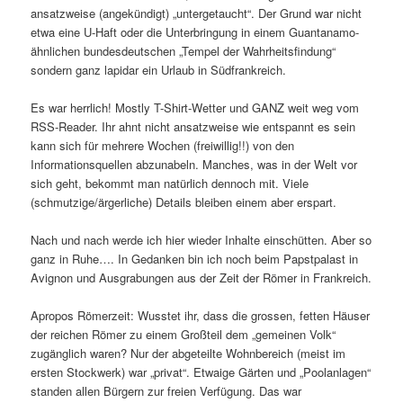
ansatzweise (angekündigt) „untergetaucht“. Der Grund war nicht
etwa eine U-Haft oder die Unterbringung in einem Guantanamo-
ähnlichen bundesdeutschen „Tempel der Wahrheitsfindung“
sondern ganz lapidar ein Urlaub in Südfrankreich.
Es war herrlich! Mostly T-Shirt-Wetter und GANZ weit weg vom
RSS-Reader. Ihr ahnt nicht ansatzweise wie entspannt es sein
kann sich für mehrere Wochen (freiwillig!!) von den
Informationsquellen abzunabeln. Manches, was in der Welt vor
sich geht, bekommt man natürlich dennoch mit. Viele
(schmutzige/ärgerliche) Details bleiben einem aber erspart.
Nach und nach werde ich hier wieder Inhalte einschütten. Aber so
ganz in Ruhe…. In Gedanken bin ich noch beim Papstpalast in
Avignon und Ausgrabungen aus der Zeit der Römer in Frankreich.
Apropos Römerzeit: Wusstet ihr, dass die grossen, fetten Häuser
der reichen Römer zu einem Großteil dem „gemeinen Volk“
zugänglich waren? Nur der abgeteilte Wohnbereich (meist im
ersten Stockwerk) war „privat“. Etwaige Gärten und „Poolanlagen“
standen allen Bürgern zur freien Verfügung. Das war