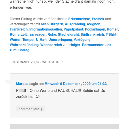
wahrscheinlich nur so, weil der Stacheldraht damals noch nicht
erfunden war.
Dieser Eintrag wurde veröffentlicht in
Erkenntnisse
,
Freiheit
und
verschlagwortet mit
allen Bürgern
,
Ausgrabung
,
Avignon
,
Frankreich
,
Informationsquellen
,
Papstpalast
,
Poolanlagen
,
Römer
,
Römerzeit
,
rss reader
,
Ruhe
,
Stacheldraht
,
Südfrankreich
,
T-Shirt-
Wetter
,
Tempel
,
U-Haft
,
Unterbringung
,
Verfügung
,
Wahrheitsfindung
,
Wohnbereich
von
Holger
.
Permanenter Link
zum Eintrag
.
EIN GEDANKE ZU „
SO, WIEDER DA…
“
Marcus
sagte am
Mittwoch 9 Dezember , 2009 um 01:33
:
Pffffttt ! Ohne Worte und PAUSCHAL!!! Schön dat Du
zurück bist 😉
↓
Kommentiere