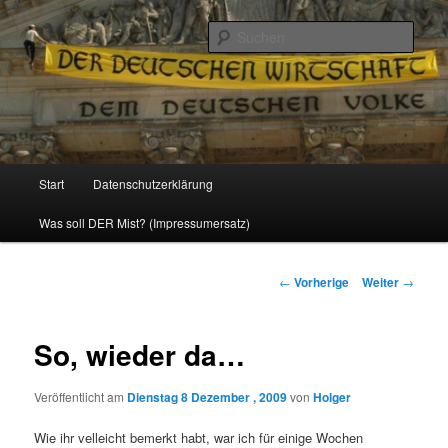
Politik, Wirtschaft, Soziales und Gesellschaft
Such
Reizzentrum
Hauptmenü
Start
Datenschutzerklärung
Zum
Was soll DER Mist? (Impressumersatz)
Inhalt
wechseln
Beitrags-
←
Vorherige
Weiter
→
Navigation
So, wieder da…
Veröffentlicht am
Dienstag 8 Dezember , 2009
von
Holger
Wie ihr velleicht bemerkt habt, war ich für einige Wochen