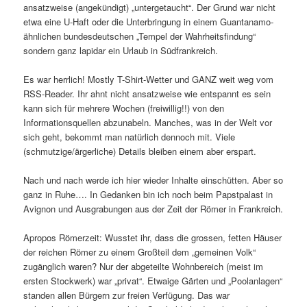
ansatzweise (angekündigt) „untergetaucht“. Der Grund war nicht
etwa eine U-Haft oder die Unterbringung in einem Guantanamo-
ähnlichen bundesdeutschen „Tempel der Wahrheitsfindung“
sondern ganz lapidar ein Urlaub in Südfrankreich.
Es war herrlich! Mostly T-Shirt-Wetter und GANZ weit weg vom
RSS-Reader. Ihr ahnt nicht ansatzweise wie entspannt es sein
kann sich für mehrere Wochen (freiwillig!!) von den
Informationsquellen abzunabeln. Manches, was in der Welt vor
sich geht, bekommt man natürlich dennoch mit. Viele
(schmutzige/ärgerliche) Details bleiben einem aber erspart.
Nach und nach werde ich hier wieder Inhalte einschütten. Aber so
ganz in Ruhe…. In Gedanken bin ich noch beim Papstpalast in
Avignon und Ausgrabungen aus der Zeit der Römer in Frankreich.
Apropos Römerzeit: Wusstet ihr, dass die grossen, fetten Häuser
der reichen Römer zu einem Großteil dem „gemeinen Volk“
zugänglich waren? Nur der abgeteilte Wohnbereich (meist im
ersten Stockwerk) war „privat“. Etwaige Gärten und „Poolanlagen“
standen allen Bürgern zur freien Verfügung. Das war