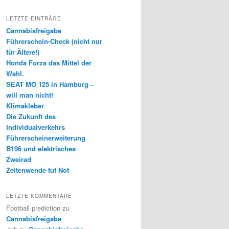
LETZTE EINTRÄGE
Cannabisfreigabe
Führerschein-Check (nicht nur
für Ältere!)
Honda Forza das Mittel der
Wahl.
SEAT MO 125 in Hamburg –
will man nicht!
Klimakleber
Die Zukunft des
Individualverkehrs
Führerscheinerweiterung
B196 und elektrisches
Zweirad
Zeitenwende tut Not
LETZTE KOMMENTARE
Football prediction
zu
Cannabisfreigabe