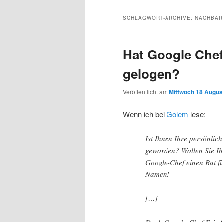
Inhalt
sekundären
SCHLAGWORT-ARCHIVE:
NACHBA
wechseln
Inhalt
Hat Google Chef
wechseln
gelogen?
Veröffentlicht am
Mittwoch 18 Augus
Wenn ich bei
Golem
lese:
Ist Ihnen Ihre persönlic
geworden? Wollen Sie I
Google-Chef einen Rat fü
Namen!
[…]
Doch Google-Chef Eric S