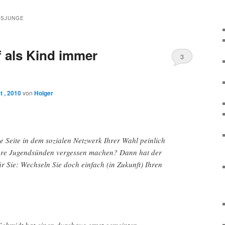
RSJUNGE
 als Kind immer
3
t , 2010
von
Holger
he Seite in dem sozialen Netzwerk Ihrer Wahl peinlich
hre Jugendsünden vergessen machen? Dann hat der
r Sie: Wechseln Sie doch einfach (in Zukunft) Ihren
chmidt hat einen durchaus ernst gemeinten