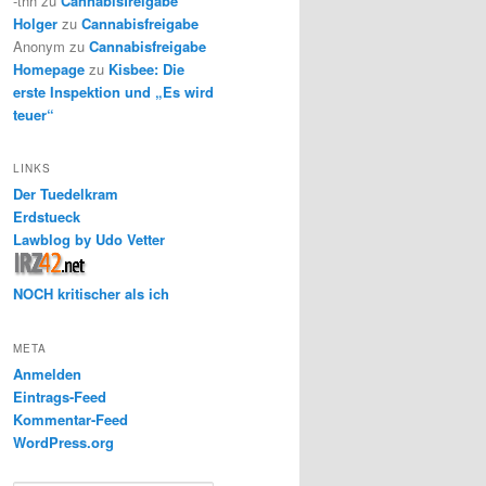
-thh
zu
Cannabisfreigabe
Holger
zu
Cannabisfreigabe
Anonym
zu
Cannabisfreigabe
Homepage
zu
Kisbee: Die
erste Inspektion und „Es wird
teuer“
LINKS
Der Tuedelkram
Erdstueck
Lawblog by Udo Vetter
NOCH kritischer als ich
META
Anmelden
Eintrags-Feed
Kommentar-Feed
WordPress.org