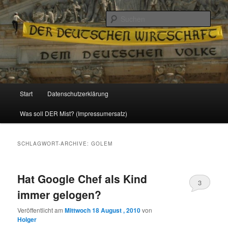
Politik, Wirtschaft, Soziales und Gesellschaft
Such
Reizzentrum
Hauptmenü
Start
Datenschutzerklärung
Zum
Zum
Was soll DER Mist? (Impressumersatz)
Inhalt
sekundären
wechseln
Inhalt
SCHLAGWORT-ARCHIVE:
GOLEM
wechseln
Hat Google Chef als Kind
3
immer gelogen?
Veröffentlicht am
Mittwoch 18 August , 2010
von
Holger