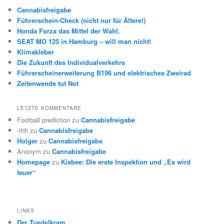
Cannabisfreigabe
Führerschein-Check (nicht nur für Ältere!)
Honda Forza das Mittel der Wahl.
SEAT MO 125 in Hamburg – will man nicht!
Klimakleber
Die Zukunft des Individualverkehrs
Führerscheinerweiterung B196 und elektrisches Zweirad
Zeitenwende tut Not
LETZTE KOMMENTARE
Football prediction
zu
Cannabisfreigabe
-thh
zu
Cannabisfreigabe
Holger
zu
Cannabisfreigabe
Anonym
zu
Cannabisfreigabe
Homepage
zu
Kisbee: Die erste Inspektion und „Es wird
teuer“
LINKS
Der Tuedelkram