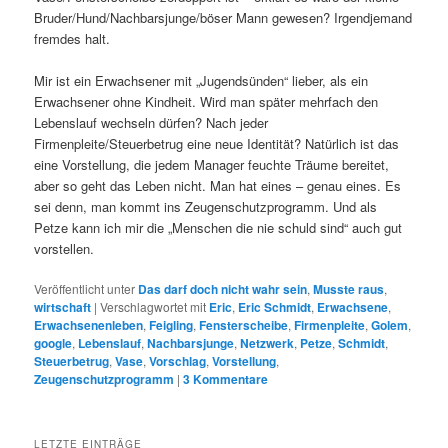
Bruder/Hund/Nachbarsjunge/böser Mann gewesen? Irgendjemand
fremdes halt.
Mir ist ein Erwachsener mit „Jugendsünden“ lieber, als ein
Erwachsener ohne Kindheit. Wird man später mehrfach den
Lebenslauf wechseln dürfen? Nach jeder
Firmenpleite/Steuerbetrug eine neue Identität? Natürlich ist das
eine Vorstellung, die jedem Manager feuchte Träume bereitet,
aber so geht das Leben nicht. Man hat eines – genau eines. Es
sei denn, man kommt ins Zeugenschutzprogramm. Und als
Petze kann ich mir die „Menschen die nie schuld sind“ auch gut
vorstellen.
Veröffentlicht unter
Das darf doch nicht wahr sein
,
Musste raus
,
wirtschaft
|
Verschlagwortet mit
Eric
,
Eric Schmidt
,
Erwachsene
,
Erwachsenenleben
,
Feigling
,
Fensterscheibe
,
Firmenpleite
,
Golem
,
google
,
Lebenslauf
,
Nachbarsjunge
,
Netzwerk
,
Petze
,
Schmidt
,
Steuerbetrug
,
Vase
,
Vorschlag
,
Vorstellung
,
Zeugenschutzprogramm
|
3
Kommentare
LETZTE EINTRÄGE