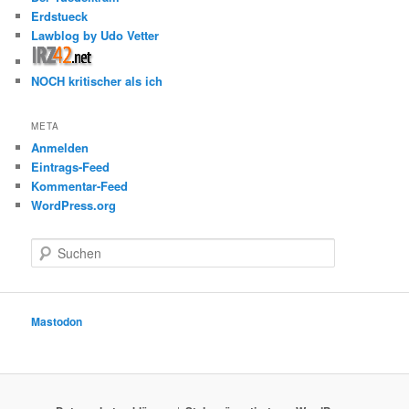
Erdstueck
Lawblog by Udo Vetter
NOCH kritischer als ich
META
Anmelden
Eintrags-Feed
Kommentar-Feed
WordPress.org
S
u
c
h
e
Mastodon
n