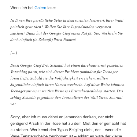
Wenn ich bei
Golem
lese:
Ist Ihnen Ihre persönliche Seite in dem sozialen Netzwerk Ihrer Wahl
peinlich geworden? Wollen Sie Ihre Jugendsünden vergessen
machen? Dann hat der Google-Chef einen Rat für Sie: Wechseln Sie
doch einfach (in Zukunft) Ihren Namen!
[…]
Doch Google-Chef Eric Schmidt hat einen durchaus ernst gemeinten
Vorschlag parat, wie sich dieses Problem zumindest für Teenager
lösen ließe. Sobald sie die Volljährigkeit erreichen, sollten
Jugendliche einfach ihren Namen wechseln. Auf diese Weise könnten
Teenager mit einer weißen Weste ins Erwachsenenleben starten. Das
schlug Schmidt gegenüber den Journalisten des Wall Street Journal
vor.
Sorry, aber ich muss dabei an jemanden denken, der nicht
genügend Arsch in der Hose hat zu dem Mist den er gemacht hat
zu stehen. Wer kennt den Typus Feigling nicht, der – wenn die
Vase/Fensterscheibe zerdöppert ist – erklärt es wäre der kleine