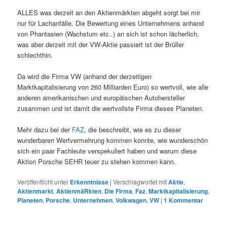
ALLES was derzeit an den Aktienmärkten abgeht sorgt bei mir
nur für Lachanfälle. Die Bewertung eines Unternehmens anhand
von Phantasien (Wachstum etc..) an sich ist schon lächerlich,
was aber derzeit mit der VW-Aktie passiert ist der Brüller
schlechthin.
Da wird die Firma VW (anhand der derzeitigen
Marktkapitalisierung von 260 Milliarden Euro) so wertvoll, wie alle
anderen amerikanischen und europäischen Autohersteller
zusammen und ist damit die wertvollste Firma dieses Planeten.
Mehr dazu bei der
FAZ
, die beschreibt, wie es zu dieser
wunderbaren Wertvermehrung kommen konnte, wie wunderschön
sich ein paar Fachleute verspekuliert haben und warum diese
Aktion Porsche SEHR teuer zu stehen kommen kann.
Veröffentlicht unter
Erkenntnisse
|
Verschlagwortet mit
Aktie
,
Aktienmarkt
,
AktienmäRkten
,
Die Firma
,
Faz
,
Marktkapitalisierung
,
Planeten
,
Porsche
,
Unternehmen
,
Volkwagen
,
VW
|
1
Kommentar