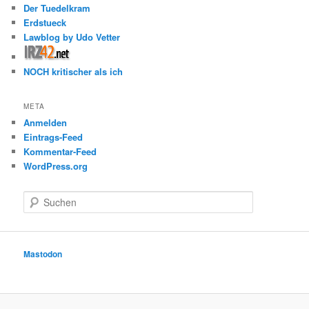
Der Tuedelkram
Erdstueck
Lawblog by Udo Vetter
NOCH kritischer als ich
META
Anmelden
Eintrags-Feed
Kommentar-Feed
WordPress.org
S
u
c
h
e
Mastodon
n