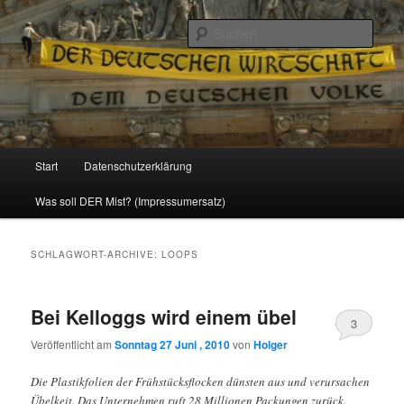
Politik, Wirtschaft, Soziales und Gesellschaft
Such
Reizzentrum
Hauptmenü
Start
Datenschutzerklärung
Zum
Zum
Was soll DER Mist? (Impressumersatz)
Inhalt
sekundären
wechseln
Inhalt
SCHLAGWORT-ARCHIVE:
LOOPS
wechseln
Bei Kelloggs wird einem übel
3
Veröffentlicht am
Sonntag 27 Juni , 2010
von
Holger
Die Plastikfolien der Frühstücksflocken dünsten aus und verursachen
Übelkeit. Das Unternehmen ruft 28 Millionen Packungen zurück.