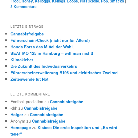
Froot
,
Honey
,
Kelloggs
,
Kellogs
,
Loops
,
Plastikfolie
,
Pop
,
Smacks
|
3
Kommentare
LETZTE EINTRÄGE
Cannabisfreigabe
Führerschein-Check (nicht nur für Ältere!)
Honda Forza das Mittel der Wahl.
SEAT MO 125 in Hamburg – will man nicht!
Klimakleber
Die Zukunft des Individualverkehrs
Führerscheinerweiterung B196 und elektrisches Zweirad
Zeitenwende tut Not
LETZTE KOMMENTARE
Football prediction
zu
Cannabisfreigabe
-thh
zu
Cannabisfreigabe
Holger
zu
Cannabisfreigabe
Anonym
zu
Cannabisfreigabe
Homepage
zu
Kisbee: Die erste Inspektion und „Es wird
teuer“