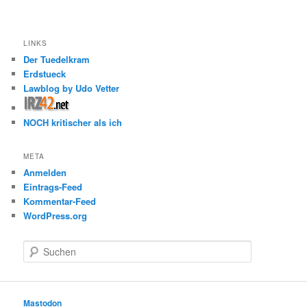
LINKS
Der Tuedelkram
Erdstueck
Lawblog by Udo Vetter
NOCH kritischer als ich
META
Anmelden
Eintrags-Feed
Kommentar-Feed
WordPress.org
S
u
c
h
e
Mastodon