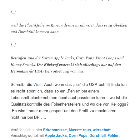
[..]
weil die Plastikfolie im Karton derart ausdünstet, dass es zu Übelkeit
und Durchfall kommen kann.
[..]
Betroffen sind die Sorten Apple Jacks, Corn Pops, Froot Loops und
Honey Smacks.
Der Rückruf erstreckt sich allerdings nur auf den
Heimatmarkt USA.
(Hervorhebung von mir)
Schreibt die
Welt
. Auch wenn das „nur“ die USA betrifft finde ich
es recht sportlich, dass so ein „Fehler“ bei einem
Lebensmittelunternehmen überhaupt passieren kann – wo ist die
Qualitätskontrolle des Folienherstellers und wo die von Kelloggs?
Es wird immer mehr gespart um den Profit zu maximieren –
nicht nur bei BP ….
Veröffentlicht unter
Erkenntnisse
,
Musste raus
,
wirtschaft
|
Verschlagwortet mit
Apple Jacks
,
Corn Pops
,
Durchfall
,
Fehler
,