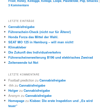
Froot
,
Honey
,
Kelloggs
,
Kellogs
,
Loops
,
Plastikfolie
,
Pop
,
Smacks
|
3
Kommentare
LETZTE EINTRÄGE
Cannabisfreigabe
Führerschein-Check (nicht nur für Ältere!)
Honda Forza das Mittel der Wahl.
SEAT MO 125 in Hamburg – will man nicht!
Klimakleber
Die Zukunft des Individualverkehrs
Führerscheinerweiterung B196 und elektrisches Zweirad
Zeitenwende tut Not
LETZTE KOMMENTARE
Football prediction
zu
Cannabisfreigabe
-thh
zu
Cannabisfreigabe
Holger
zu
Cannabisfreigabe
Anonym
zu
Cannabisfreigabe
Homepage
zu
Kisbee: Die erste Inspektion und „Es wird
teuer“