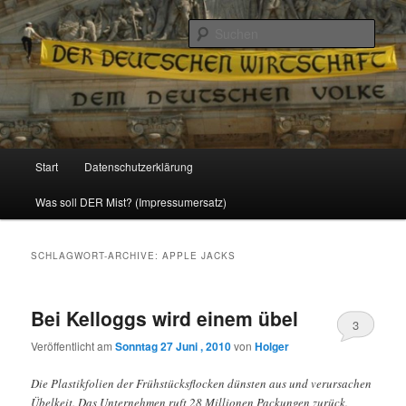
Politik, Wirtschaft, Soziales und Gesellschaft
Such
Reizzentrum
Hauptmenü
Start
Datenschutzerklärung
Zum
Zum
Was soll DER Mist? (Impressumersatz)
Inhalt
sekundären
wechseln
Inhalt
SCHLAGWORT-ARCHIVE:
APPLE JACKS
wechseln
Bei Kelloggs wird einem übel
3
Veröffentlicht am
Sonntag 27 Juni , 2010
von
Holger
Die Plastikfolien der Frühstücksflocken dünsten aus und verursachen
Übelkeit. Das Unternehmen ruft 28 Millionen Packungen zurück.