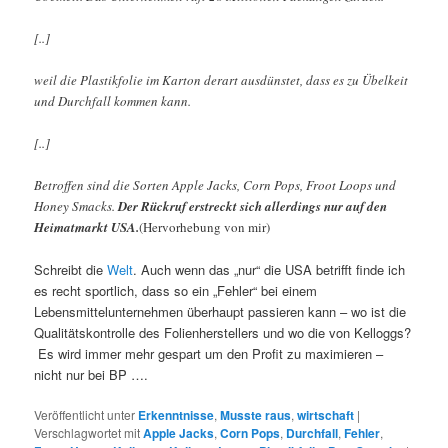
[..]
weil die Plastikfolie im Karton derart ausdünstet, dass es zu Übelkeit
und Durchfall kommen kann.
[..]
Betroffen sind die Sorten Apple Jacks, Corn Pops, Froot Loops und
Honey Smacks.
Der Rückruf erstreckt sich allerdings nur auf den
Heimatmarkt USA.
(Hervorhebung von mir)
Schreibt die
Welt
. Auch wenn das „nur“ die USA betrifft finde ich
es recht sportlich, dass so ein „Fehler“ bei einem
Lebensmittelunternehmen überhaupt passieren kann – wo ist die
Qualitätskontrolle des Folienherstellers und wo die von Kelloggs?
Es wird immer mehr gespart um den Profit zu maximieren –
nicht nur bei BP ….
Veröffentlicht unter
Erkenntnisse
,
Musste raus
,
wirtschaft
|
Verschlagwortet mit
Apple Jacks
,
Corn Pops
,
Durchfall
,
Fehler
,