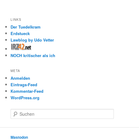
LINKS
Der Tuedelkram
Erdstueck
Lawblog by Udo Vetter
NOCH kritischer als ich
META
Anmelden
Eintrags-Feed
Kommentar-Feed
WordPress.org
S
u
c
h
e
Mastodon