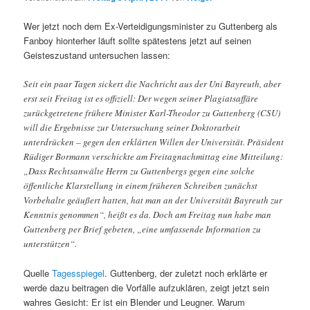
Wer jetzt noch dem Ex-Verteidigungsminister zu Guttenberg als
Fanboy hionterher läuft sollte spätestens jetzt auf seinen
Geisteszustand untersuchen lassen:
Seit ein paar Tagen sickert die Nachricht aus der Uni Bayreuth, aber
erst seit Freitag ist es offiziell: Der wegen seiner Plagiatsaffäre
zurückgetretene frühere Minister Karl-Theodor zu Guttenberg (CSU)
will die Ergebnisse zur Untersuchung seiner Doktorarbeit
unterdrücken – gegen den erklärten Willen der Universität. Präsident
Rüdiger Bormann verschickte am Freitagnachmittag eine Mitteilung:
„Dass Rechtsanwälte Herrn zu Guttenbergs gegen eine solche
öffentliche Klarstellung in einem früheren Schreiben zunächst
Vorbehalte geäußert hatten, hat man an der Universität Bayreuth zur
Kenntnis genommen“, heißt es da. Doch am Freitag nun habe man
Guttenberg per Brief gebeten, „eine umfassende Information zu
unterstützen“.
Quelle
Tagesspiegel
. Guttenberg, der zuletzt noch erklärte er
werde dazu beitragen die Vorfälle aufzuklären, zeigt jetzt sein
wahres Gesicht: Er ist ein Blender und Leugner. Warum