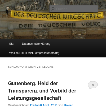
Politik, Wirtschaft, Soziales und Gesellschaft
Such
Reizzentrum
Hauptmenü
Start
Datenschutzerklärung
Zum
Zum
Was soll DER Mist? (Impressumersatz)
Inhalt
sekundären
wechseln
Inhalt
SCHLAGWORT-ARCHIVE:
LEUGNER
wechseln
Guttenberg, Held der
3
Transparenz und Vorbild der
Leistungsgesellschaft
Veröffentlicht am
Freitag 8 April , 2011
von
Holger