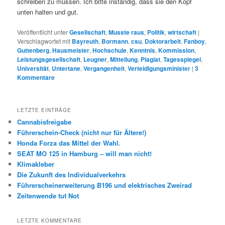
schreiben zu müssen. Ich bitte inständig, dass sie den Kopf
unten halten und gut.
Veröffentlicht unter
Gesellschaft
,
Musste raus
,
Politik
,
wirtschaft
|
Verschlagwortet mit
Bayreuth
,
Bormann
,
csu
,
Doktorarbeit
,
Fanboy
,
Guttenberg
,
Hausmeister
,
Hochschule
,
Kenntnis
,
Kommission
,
Leistungsgesellschaft
,
Leugner
,
Mitteilung
,
Plagiat
,
Tagesspiegel
,
Universität
,
Untertane
,
Vergangenheit
,
Verteidigungsminister
|
3
Kommentare
LETZTE EINTRÄGE
Cannabisfreigabe
Führerschein-Check (nicht nur für Ältere!)
Honda Forza das Mittel der Wahl.
SEAT MO 125 in Hamburg – will man nicht!
Klimakleber
Die Zukunft des Individualverkehrs
Führerscheinerweiterung B196 und elektrisches Zweirad
Zeitenwende tut Not
LETZTE KOMMENTARE