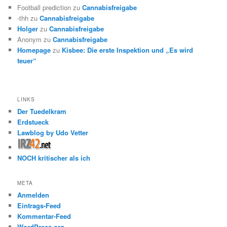
Football prediction
zu
Cannabisfreigabe
-thh
zu
Cannabisfreigabe
Holger
zu
Cannabisfreigabe
Anonym
zu
Cannabisfreigabe
Homepage
zu
Kisbee: Die erste Inspektion und „Es wird
teuer“
LINKS
Der Tuedelkram
Erdstueck
Lawblog by Udo Vetter
NOCH kritischer als ich
META
Anmelden
Eintrags-Feed
Kommentar-Feed
WordPress.org