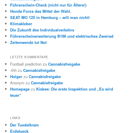
Führerschein-Check (nicht nur für Ältere!)
Honda Forza das Mittel der Wahl.
SEAT MO 125 in Hamburg – will man nicht!
Klimakleber
Die Zukunft des Individualverkehrs
Führerscheinerweiterung B196 und elektrisches Zweirad
Zeitenwende tut Not
LETZTE KOMMENTARE
Football prediction
zu
Cannabisfreigabe
-thh
zu
Cannabisfreigabe
Holger
zu
Cannabisfreigabe
Anonym
zu
Cannabisfreigabe
Homepage
zu
Kisbee: Die erste Inspektion und „Es wird
teuer“
LINKS
Der Tuedelkram
Erdstueck