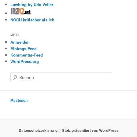
Lawblog by Udo Vetter
NOCH kritischer als ich
META
Anmelden
Eintrags-Feed
Kommentar-Feed
WordPress.org
S
u
c
h
e
Mastodon
n
Datenschutzerklärung
Stolz präsentiert von WordPress