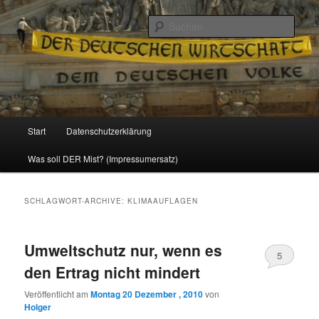
Politik, Wirtschaft, Soziales und Gesellschaft
Such
Reizzentrum
Hauptmenü
Start
Datenschutzerklärung
Zum
Zum
Was soll DER Mist? (Impressumersatz)
Inhalt
sekundären
wechseln
Inhalt
SCHLAGWORT-ARCHIVE:
KLIMAAUFLAGEN
wechseln
Umweltschutz nur, wenn es
5
den Ertrag nicht mindert
Veröffentlicht am
Montag 20 Dezember , 2010
von
Holger