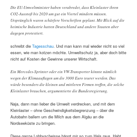
Die EU-Umweltminister haben verabredet, dass Kleinlaster ihren
CO2-Ausstoß bis 2020 um gut ein Viertel mindern müssen.
Ursprünglich waren schärfere Vorschriften geplant. Mit Blick auf die
heimische Industrie hatten Deutschland und andere Staaten aber
dagegen protestiert.
schreibt die
Tagesschau
. Und man kann mal wieder nicht so viel
essen, wie man kotzen möchte. Umweltschutz ja, aber doch bitte
nicht auf Kosten der Gewinne unserer Wirtschaft.
Ein Mercedes-Sprinter oder ein VW-Transporter könnte nämlich
wegen der Klimaauflagen um die 3000 Euro teurer werden. Das
würde besonders die kleinen und mittleren Firmen treffen, die solche
Kleinlaster brauchen, argumentierte die Bundesregierung.
Naja, dann man lieber die Umwelt verdrecken, und mit dem
Kleinlaster – ohne Geschwindigkeitsbegrenzung – über die
Autobahn ballern um die Milch aus dem Algäu an die
Nordseeküste zu bringen.
Diese ganze Lobbyscheisse hängt mir so zum Hals raus. Habt