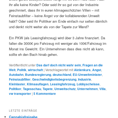
ihr alle keine Kinder? Oder seid ihr so gut von der Industrie
geschmiert, dass ihr in euren klimageschützten Villen – mit
Feinstaubfilter – keine Angst vor der kollabierenden Umwelt
habt? Oder seid ihr Politiker am Ende einfach nur selten dämlich
und denkt nicht weiter als von der Tapete zur Wand?
Ein PKW (als Leasingfahrzeug) wird über 3 Jahre finanziert. Da
fallen die 3000€ pro Fahrzeug mit weniger als 100€/Fahrzeug im
Monat ins Gewicht. Ein Unternehmen dass dies nicht ab kann,
sollte eh den Bach hinab gehen.
Veröffentlicht unter
Das darf doch nicht wahr sein
,
Fragen an die
Welt
,
Politik
,
wirtschaft
|
Verschlagwortet mit
Aktienkurs
,
Angst
,
Autobahn
,
Bundesregierung
,
deutschland
,
EU-Umweltminister
,
Feinstaubfilter
,
Geschwindigkeitsbegrenzung
,
Industrie
,
Kleinlaster
,
Klimaauflagen
,
Leasingfahrzeug
,
Lobbyscheisse
,
Politiker
,
Tagesschau
,
Tapete
,
Umweltschutz
,
Unternehmen
,
Villa
,
vw transporter
|
5
Kommentare
LETZTE EINTRÄGE
Cannabisfreigabe