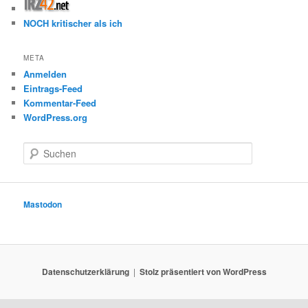
NOCH kritischer als ich
META
Anmelden
Eintrags-Feed
Kommentar-Feed
WordPress.org
S
u
c
h
e
Mastodon
n
Datenschutzerklärung
Stolz präsentiert von WordPress