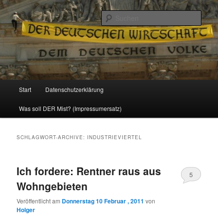
Politik, Wirtschaft, Soziales und Gesellschaft
Such
Reizzentrum
Hauptmenü
Start
Datenschutzerklärung
Zum
Zum
Was soll DER Mist? (Impressumersatz)
Inhalt
sekundären
wechseln
Inhalt
SCHLAGWORT-ARCHIVE:
INDUSTRIEVIERTEL
wechseln
Ich fordere: Rentner raus aus
5
Wohngebieten
Veröffentlicht am
Donnerstag 10 Februar , 2011
von
Holger