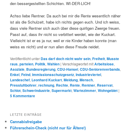
den bessergestellten Schichten. WI-DER-LICH!
Achso liebe Rentner. Da auch bei mir die Rente wesentlich näher
ist als die Schulzeit, habe ich nichts gegen euch. Und ich weiss,
dass viele Rentner sich auch über diese quirligen Zwerge freuen.
Passt auf, dass ihr nicht so verbittert werdet, wie der Kuckart.
Vielleicht ist er es ja nur, weil er nie Kinder haben konnte (man
weiss es nicht) und er nun allen diese Freude neidet.
Veröffentlicht unter
Das darf doch nicht wahr sein
,
Freiheit
,
Musste
raus
,
parteien
,
Politik
,
Wahlen
|
Verschlagwortet mit
Arbeitslose
,
Asoziale
,
Bundesregierung
,
CDU-Hansel
,
CDU-Seniorenverbands
,
Enkel
,
Feind
,
Immissionsschutzgesetz
,
Industrieviertel
,
Landeschef
,
Leonhard Kuckart
,
Meldung
,
Mensch
,
Pressluftbohrer
,
rechnung
,
Rechte
,
Rente
,
Rentner
,
Reservat
,
Schlot
,
Schwerindustrie
,
Supermarkt
,
Wartezimmer
,
Wohngebiet
|
5
Kommentare
LETZTE EINTRÄGE
Cannabisfreigabe
Führerschein-Check (nicht nur für Ältere!)