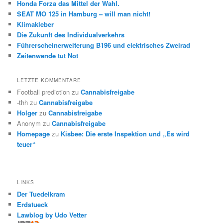
Honda Forza das Mittel der Wahl.
SEAT MO 125 in Hamburg – will man nicht!
Klimakleber
Die Zukunft des Individualverkehrs
Führerscheinerweiterung B196 und elektrisches Zweirad
Zeitenwende tut Not
LETZTE KOMMENTARE
Football prediction
zu
Cannabisfreigabe
-thh
zu
Cannabisfreigabe
Holger
zu
Cannabisfreigabe
Anonym
zu
Cannabisfreigabe
Homepage
zu
Kisbee: Die erste Inspektion und „Es wird
teuer“
LINKS
Der Tuedelkram
Erdstueck
Lawblog by Udo Vetter