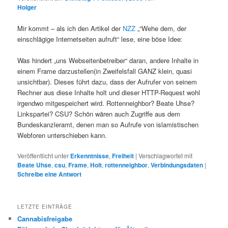
Holger
Mir kommt – als ich den Artikel der
NZZ
„“Wehe dem, der
einschlägige Internetseiten aufruft“ lese, eine böse Idee:
Was hindert „uns Webseitenbetreiber“ daran, andere Inhalte in
einem Frame darzustellen(in Zweifelsfall GANZ klein, quasi
unsichtbar). Dieses führt dazu, dass der Aufrufer von seinem
Rechner aus diese Inhalte holt und dieser HTTP-Request wohl
irgendwo mitgespeichert wird. Rottenneighbor? Beate Uhse?
Linkspartei? CSU? Schön wären auch Zugriffe aus dem
Bundeskanzleramt, denen man so Aufrufe von islamistischen
Webforen unterschieben kann.
Veröffentlicht unter
Erkenntnisse
,
Freiheit
|
Verschlagwortet mit
Beate Uhse
,
csu
,
Frame
,
Holt
,
rottenneighbor
,
Verbindungsdaten
|
Schreibe eine Antwort
LETZTE EINTRÄGE
Cannabisfreigabe