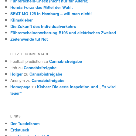
Führerschein-Check (nicht nur für Ältere!)
Honda Forza das Mittel der Wahl.
SEAT MO 125 in Hamburg – will man nicht!
Klimakleber
Die Zukunft des Individualverkehrs
Führerscheinerweiterung B196 und elektrisches Zweirad
Zeitenwende tut Not
LETZTE KOMMENTARE
Football prediction
zu
Cannabisfreigabe
-thh
zu
Cannabisfreigabe
Holger
zu
Cannabisfreigabe
Anonym
zu
Cannabisfreigabe
Homepage
zu
Kisbee: Die erste Inspektion und „Es wird
teuer“
LINKS
Der Tuedelkram
Erdstueck