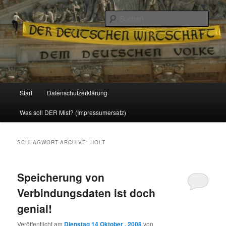
Politik, Wirtschaft, Soziales und Gesellschaft
Such
Reizzentrum
Hauptmenü
Start
Datenschutzerklärung
Zum
Zum
Was soll DER Mist? (Impressumersatz)
Inhalt
sekundären
wechseln
Inhalt
SCHLAGWORT-ARCHIVE:
HOLT
wechseln
Speicherung von
Verbindungsdaten ist doch
genial!
Veröffentlicht am
Dienstag 14 Oktober , 2008
von