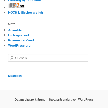
Lawblog by Udo Vetter
NOCH kritischer als ich
META
Anmelden
Eintrags-Feed
Kommentar-Feed
WordPress.org
S
u
c
h
e
Mastodon
n
Datenschutzerklärung
Stolz präsentiert von WordPress