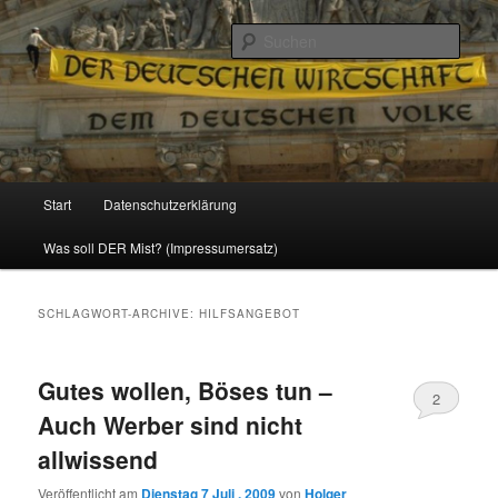
Politik, Wirtschaft, Soziales und Gesellschaft
Such
Reizzentrum
Hauptmenü
Start
Datenschutzerklärung
Zum
Zum
Was soll DER Mist? (Impressumersatz)
Inhalt
sekundären
wechseln
Inhalt
SCHLAGWORT-ARCHIVE:
HILFSANGEBOT
wechseln
Gutes wollen, Böses tun –
2
Auch Werber sind nicht
allwissend
Veröffentlicht am
Dienstag 7 Juli , 2009
von
Holger