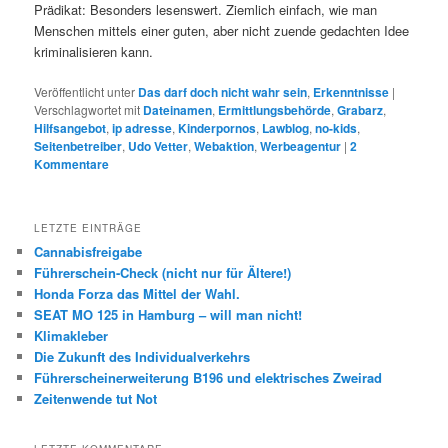
Prädikat: Besonders lesenswert. Ziemlich einfach, wie man
Menschen mittels einer guten, aber nicht zuende gedachten Idee
kriminalisieren kann.
Veröffentlicht unter
Das darf doch nicht wahr sein
,
Erkenntnisse
|
Verschlagwortet mit
Dateinamen
,
Ermittlungsbehörde
,
Grabarz
,
Hilfsangebot
,
ip adresse
,
Kinderpornos
,
Lawblog
,
no-kids
,
Seitenbetreiber
,
Udo Vetter
,
Webaktion
,
Werbeagentur
|
2
Kommentare
LETZTE EINTRÄGE
Cannabisfreigabe
Führerschein-Check (nicht nur für Ältere!)
Honda Forza das Mittel der Wahl.
SEAT MO 125 in Hamburg – will man nicht!
Klimakleber
Die Zukunft des Individualverkehrs
Führerscheinerweiterung B196 und elektrisches Zweirad
Zeitenwende tut Not