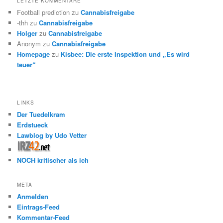
LETZTE KOMMENTARE
Football prediction
zu
Cannabisfreigabe
-thh
zu
Cannabisfreigabe
Holger
zu
Cannabisfreigabe
Anonym
zu
Cannabisfreigabe
Homepage
zu
Kisbee: Die erste Inspektion und „Es wird
teuer“
LINKS
Der Tuedelkram
Erdstueck
Lawblog by Udo Vetter
NOCH kritischer als ich
META
Anmelden
Eintrags-Feed
Kommentar-Feed