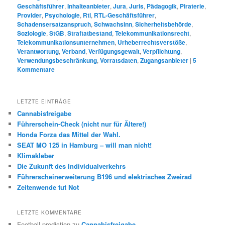
Geschäftsführer
,
Inhalteanbieter
,
Jura
,
Juris
,
Pädagogik
,
Piraterie
,
Provider
,
Psychologie
,
Rtl
,
RTL-Geschäftsführer
,
Schadensersatzanspruch
,
Schwachsinn
,
Sicherheitsbehörde
,
Soziologie
,
StGB
,
Straftatbestand
,
Telekommunikationsrecht
,
Telekommunikationsunternehmen
,
Urheberrechtsverstöße
,
Verantwortung
,
Verband
,
Verfügungsgewalt
,
Verpflichtung
,
Verwendungsbeschränkung
,
Vorratsdaten
,
Zugangsanbieter
|
5
Kommentare
LETZTE EINTRÄGE
Cannabisfreigabe
Führerschein-Check (nicht nur für Ältere!)
Honda Forza das Mittel der Wahl.
SEAT MO 125 in Hamburg – will man nicht!
Klimakleber
Die Zukunft des Individualverkehrs
Führerscheinerweiterung B196 und elektrisches Zweirad
Zeitenwende tut Not
LETZTE KOMMENTARE
Football prediction
zu
Cannabisfreigabe