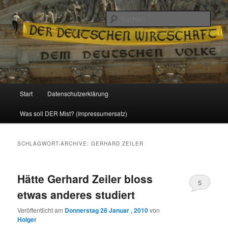
Politik, Wirtschaft, Soziales und Gesellschaft
Such
Reizzentrum
Hauptmenü
Start
Datenschutzerklärung
Zum
Zum
Was soll DER Mist? (Impressumersatz)
Inhalt
sekundären
wechseln
Inhalt
SCHLAGWORT-ARCHIVE:
GERHARD ZEILER
wechseln
Hätte Gerhard Zeiler bloss
5
etwas anderes studiert
Veröffentlicht am
Donnerstag 28 Januar , 2010
von
Holger