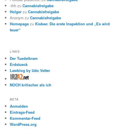
-thh
zu
Cannabisfreigabe
Holger
zu
Cannabisfreigabe
Anonym
zu
Cannabisfreigabe
Homepage
zu
Kisbee: Die erste Inspektion und „Es wird
teuer“
LINKS
Der Tuedelkram
Erdstueck
Lawblog by Udo Vetter
NOCH kritischer als ich
META
Anmelden
Eintrags-Feed
Kommentar-Feed
WordPress.org