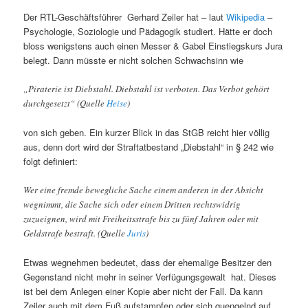
Der RTL-Geschäftsführer Gerhard Zeiler hat – laut
Wikipedia
–
Psychologie, Soziologie und Pädagogik studiert. Hätte er doch
bloss wenigstens auch einen Messer & Gabel Einstiegskurs Jura
belegt. Dann müsste er nicht solchen Schwachsinn wie
„Piraterie ist Diebstahl. Diebstahl ist verboten. Das Verbot gehört
durchgesetzt“ (Quelle
Heise
)
von sich geben. Ein kurzer Blick in das StGB reicht hier völlig
aus, denn dort wird der Straftatbestand „Diebstahl“ in § 242 wie
folgt definiert:
Wer eine fremde bewegliche Sache einem anderen in der Absicht
wegnimmt, die Sache sich oder einem Dritten rechtswidrig
zuzueignen, wird mit Freiheitsstrafe bis zu fünf Jahren oder mit
Geldstrafe bestraft. (Quelle
Juris
)
Etwas wegnehmen bedeutet, dass der ehemalige Besitzer den
Gegenstand nicht mehr in seiner Verfügungsgewalt hat. Dieses
ist bei dem Anlegen einer Kopie aber nicht der Fall. Da kann
Zeiler auch mit dem Fuß aufstampfen oder sich quengelnd auf