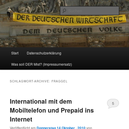
Politik, Wirtschaft, Soziales und Gesellschaft
Such
Reizzentrum
Hauptmenü
Start
Datenschutzerklärung
Zum
Zum
Was soll DER Mist? (Impressumersatz)
Inhalt
sekundären
wechseln
Inhalt
SCHLAGWORT-ARCHIVE:
FRAGGEL
wechseln
International mit dem
5
Mobiltelefon und Prepaid ins
Internet
Veröffentlicht am
Donnerstag 14 Oktober , 2010
von