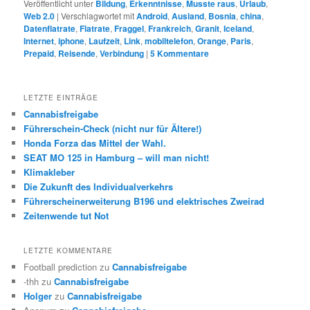
Veröffentlicht unter
Bildung
,
Erkenntnisse
,
Musste raus
,
Urlaub
,
Web 2.0
|
Verschlagwortet mit
Android
,
Ausland
,
Bosnia
,
china
,
Datenflatrate
,
Flatrate
,
Fraggel
,
Frankreich
,
Granit
,
Iceland
,
Internet
,
iphone
,
Laufzeit
,
Link
,
mobiltelefon
,
Orange
,
Paris
,
Prepaid
,
Reisende
,
Verbindung
|
5
Kommentare
LETZTE EINTRÄGE
Cannabisfreigabe
Führerschein-Check (nicht nur für Ältere!)
Honda Forza das Mittel der Wahl.
SEAT MO 125 in Hamburg – will man nicht!
Klimakleber
Die Zukunft des Individualverkehrs
Führerscheinerweiterung B196 und elektrisches Zweirad
Zeitenwende tut Not
LETZTE KOMMENTARE
Football prediction
zu
Cannabisfreigabe
-thh
zu
Cannabisfreigabe
Holger
zu
Cannabisfreigabe