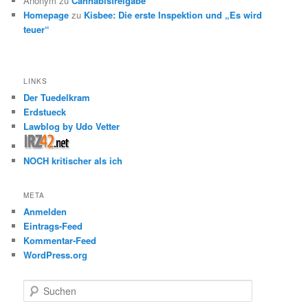
Anonym
zu
Cannabisfreigabe
Homepage
zu
Kisbee: Die erste Inspektion und „Es wird
teuer“
LINKS
Der Tuedelkram
Erdstueck
Lawblog by Udo Vetter
NOCH kritischer als ich
META
Anmelden
Eintrags-Feed
Kommentar-Feed
WordPress.org
S
u