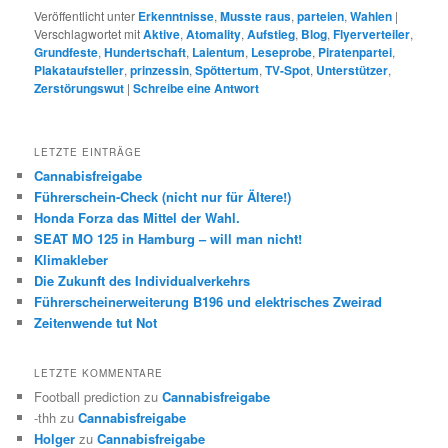
Veröffentlicht unter
Erkenntnisse
,
Musste raus
,
parteien
,
Wahlen
|
Verschlagwortet mit
Aktive
,
Atomality
,
Aufstieg
,
Blog
,
Flyerverteiler
,
Grundfeste
,
Hundertschaft
,
Laientum
,
Leseprobe
,
Piratenpartei
,
Plakataufsteller
,
prinzessin
,
Spöttertum
,
TV-Spot
,
Unterstützer
,
Zerstörungswut
|
Schreibe eine Antwort
LETZTE EINTRÄGE
Cannabisfreigabe
Führerschein-Check (nicht nur für Ältere!)
Honda Forza das Mittel der Wahl.
SEAT MO 125 in Hamburg – will man nicht!
Klimakleber
Die Zukunft des Individualverkehrs
Führerscheinerweiterung B196 und elektrisches Zweirad
Zeitenwende tut Not
LETZTE KOMMENTARE
Football prediction
zu
Cannabisfreigabe
-thh
zu
Cannabisfreigabe
Holger
zu
Cannabisfreigabe