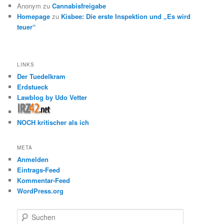
Anonym
zu
Cannabisfreigabe
Homepage
zu
Kisbee: Die erste Inspektion und „Es wird
teuer“
LINKS
Der Tuedelkram
Erdstueck
Lawblog by Udo Vetter
NOCH kritischer als ich
META
Anmelden
Eintrags-Feed
Kommentar-Feed
WordPress.org
S
u