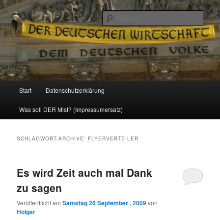
Politik, Wirtschaft, Soziales und Gesellschaft
Such
Reizzentrum
Hauptmenü
Start
Datenschutzerklärung
Zum
Zum
Was soll DER Mist? (Impressumersatz)
Inhalt
sekundären
wechseln
Inhalt
SCHLAGWORT-ARCHIVE:
FLYERVERTEILER
wechseln
Es wird Zeit auch mal Dank
zu sagen
Veröffentlicht am
Samstag 26 September , 2009
von
Holger