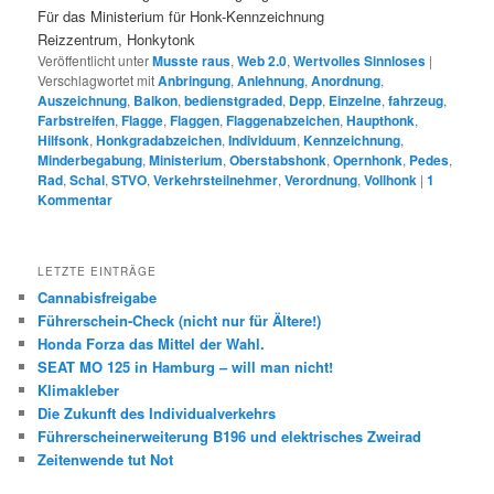
Für das Ministerium für Honk-Kennzeichnung
Reizzentrum, Honkytonk
Veröffentlicht unter
Musste raus
,
Web 2.0
,
Wertvolles Sinnloses
|
Verschlagwortet mit
Anbringung
,
Anlehnung
,
Anordnung
,
Auszeichnung
,
Balkon
,
bedienstgraded
,
Depp
,
Einzelne
,
fahrzeug
,
Farbstreifen
,
Flagge
,
Flaggen
,
Flaggenabzeichen
,
Haupthonk
,
Hilfsonk
,
Honkgradabzeichen
,
Individuum
,
Kennzeichnung
,
Minderbegabung
,
Ministerium
,
Oberstabshonk
,
Opernhonk
,
Pedes
,
Rad
,
Schal
,
STVO
,
Verkehrsteilnehmer
,
Verordnung
,
Vollhonk
|
1
Kommentar
LETZTE EINTRÄGE
Cannabisfreigabe
Führerschein-Check (nicht nur für Ältere!)
Honda Forza das Mittel der Wahl.
SEAT MO 125 in Hamburg – will man nicht!
Klimakleber
Die Zukunft des Individualverkehrs
Führerscheinerweiterung B196 und elektrisches Zweirad
Zeitenwende tut Not