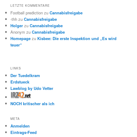
LETZTE KOMMENTARE
Football prediction
zu
Cannabisfreigabe
-thh
zu
Cannabisfreigabe
Holger
zu
Cannabisfreigabe
Anonym
zu
Cannabisfreigabe
Homepage
zu
Kisbee: Die erste Inspektion und „Es wird
teuer“
LINKS
Der Tuedelkram
Erdstueck
Lawblog by Udo Vetter
NOCH kritischer als ich
META
Anmelden
Eintrags-Feed