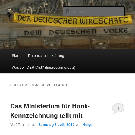
Politik, Wirtschaft, Soziales und Gesellschaft
Such
Reizzentrum
Hauptmenü
Start
Datenschutzerklärung
Zum
Zum
Was soll DER Mist? (Impressumersatz)
Inhalt
sekundären
wechseln
Inhalt
SCHLAGWORT-ARCHIVE:
FLAGGE
wechseln
Das Ministerium für Honk-
1
Kennzeichnung teilt mit
Veröffentlicht am
Samstag 3 Juli , 2010
von
Holger