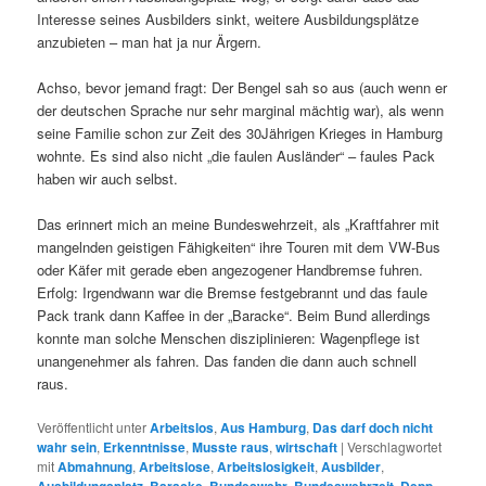
Interesse seines Ausbilders sinkt, weitere Ausbildungsplätze
anzubieten – man hat ja nur Ärgern.
Achso, bevor jemand fragt: Der Bengel sah so aus (auch wenn er
der deutschen Sprache nur sehr marginal mächtig war), als wenn
seine Familie schon zur Zeit des 30Jährigen Krieges in Hamburg
wohnte. Es sind also nicht „die faulen Ausländer“ – faules Pack
haben wir auch selbst.
Das erinnert mich an meine Bundeswehrzeit, als „Kraftfahrer mit
mangelnden geistigen Fähigkeiten“ ihre Touren mit dem VW-Bus
oder Käfer mit gerade eben angezogener Handbremse fuhren.
Erfolg: Irgendwann war die Bremse festgebrannt und das faule
Pack trank dann Kaffee in der „Baracke“. Beim Bund allerdings
konnte man solche Menschen disziplinieren: Wagenpflege ist
unangenehmer als fahren. Das fanden die dann auch schnell
raus.
Veröffentlicht unter
Arbeitslos
,
Aus Hamburg
,
Das darf doch nicht
wahr sein
,
Erkenntnisse
,
Musste raus
,
wirtschaft
|
Verschlagwortet
mit
Abmahnung
,
Arbeitslose
,
Arbeitslosigkeit
,
Ausbilder
,
,
,
,
,
,