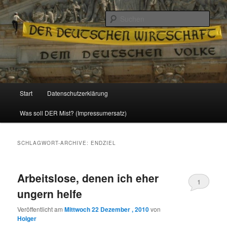
Politik, Wirtschaft, Soziales und Gesellschaft
Such
Reizzentrum
Hauptmenü
Start
Datenschutzerklärung
Zum
Zum
Was soll DER Mist? (Impressumersatz)
Inhalt
sekundären
wechseln
Inhalt
SCHLAGWORT-ARCHIVE:
ENDZIEL
wechseln
Arbeitslose, denen ich eher
1
ungern helfe
Veröffentlicht am
Mittwoch 22 Dezember , 2010
von
Holger