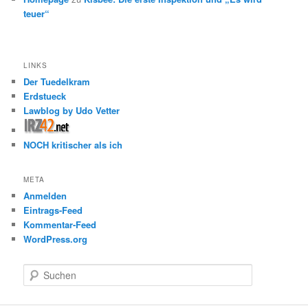
teuer“
LINKS
Der Tuedelkram
Erdstueck
Lawblog by Udo Vetter
NOCH kritischer als ich
META
Anmelden
Eintrags-Feed
Kommentar-Feed
WordPress.org
S
u
c