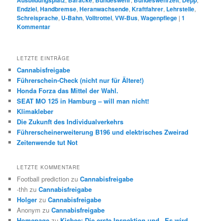
Ausbildungsplatz
Baracke
Bundeswehr
Bundeswehrzeit
Depp
Endziel
,
Handbremse
,
Heranwachsende
,
Kraftfahrer
,
Lehrstelle
,
Schreisprache
,
U-Bahn
,
Volltrottel
,
VW-Bus
,
Wagenpflege
|
1
Kommentar
LETZTE EINTRÄGE
Cannabisfreigabe
Führerschein-Check (nicht nur für Ältere!)
Honda Forza das Mittel der Wahl.
SEAT MO 125 in Hamburg – will man nicht!
Klimakleber
Die Zukunft des Individualverkehrs
Führerscheinerweiterung B196 und elektrisches Zweirad
Zeitenwende tut Not
LETZTE KOMMENTARE
Football prediction
zu
Cannabisfreigabe
-thh
zu
Cannabisfreigabe
Holger
zu
Cannabisfreigabe
Anonym
zu
Cannabisfreigabe
Homepage
zu
Kisbee: Die erste Inspektion und „Es wird