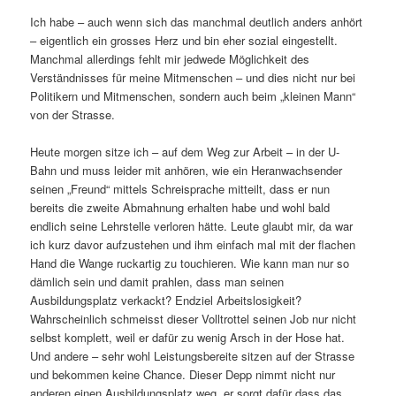
Ich habe – auch wenn sich das manchmal deutlich anders anhört
– eigentlich ein grosses Herz und bin eher sozial eingestellt.
Manchmal allerdings fehlt mir jedwede Möglichkeit des
Verständnisses für meine Mitmenschen – und dies nicht nur bei
Politikern und Mitmenschen, sondern auch beim „kleinen Mann“
von der Strasse.
Heute morgen sitze ich – auf dem Weg zur Arbeit – in der U-
Bahn und muss leider mit anhören, wie ein Heranwachsender
seinen „Freund“ mittels Schreisprache mitteilt, dass er nun
bereits die zweite Abmahnung erhalten habe und wohl bald
endlich seine Lehrstelle verloren hätte. Leute glaubt mir, da war
ich kurz davor aufzustehen und ihm einfach mal mit der flachen
Hand die Wange ruckartig zu touchieren. Wie kann man nur so
dämlich sein und damit prahlen, dass man seinen
Ausbildungsplatz verkackt? Endziel Arbeitslosigkeit?
Wahrscheinlich schmeisst dieser Volltrottel seinen Job nur nicht
selbst komplett, weil er dafür zu wenig Arsch in der Hose hat.
Und andere – sehr wohl Leistungsbereite sitzen auf der Strasse
und bekommen keine Chance. Dieser Depp nimmt nicht nur
anderen einen Ausbildungsplatz weg, er sorgt dafür dass das